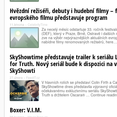
Hvězdní režiséři, debuty i hudební filmy – 
evropského filmu představuje program
11.března
»
CelebrityTime
Za necelý měsíc odstartuje 33. ročník festiva
(DEF), který v Praze, Brně, Ostravě i dalších
zve na výběr nejvýraznějších aktuálních evr
nabídne filmy renomovaných režisérů, here…
SkyShowtime představuje trailer k seriálu 
for Truth. Nový seriál bude k dispozici na v
SkyShowti
27.února
»
FeedIT.cz
V hlavních rolích se představí Colin Firth a
SkyShowtime dnes představila výpravný oficiál
očekávanému exkluzivnímu seriálu SkyShowti
Truth s držitelem Oscara® … Continue read
Boxer: V.I.M.
»
MovieZone.cz