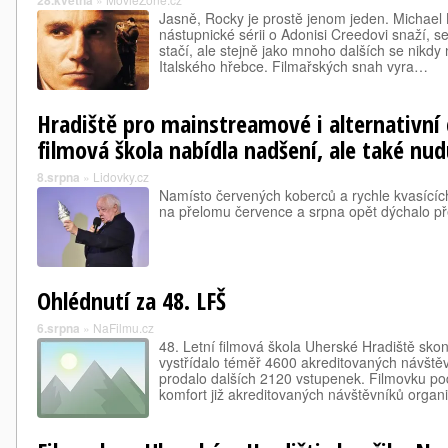
28.května
Jasně, Rocky je prostě jenom jeden. Michael 
nástupnické sérii o Adonisi Creedovi snaží, 
stačí, ale stejně jako mnoho dalších se nikdy
Italského hřebce. Filmařských snah vyra…
Hradiště pro mainstreamové i alternativní 
filmová škola nabídla nadšení, ale také nu
8.srpna
»
Lidovky.cz
Namísto červených koberců a rychle kvasících
na přelomu července a srpna opět dýchalo p
Ohlédnutí za 48. LFŠ
6.srpna
»
NaFilmu.cz
48. Letní filmová škola Uherské Hradiště skonč
vystřídalo téměř 4600 akreditovaných návštěv
prodalo dalších 2120 vstupenek. Filmovku po
komfort již akreditovaných návštěvníků orga