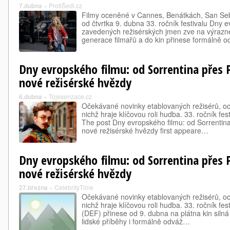
7.dubna
»
ProtiŠedi.cz
Filmy oceněné v Cannes, Benátkách, San Seb
od čtvrtka 9. dubna 33. ročník festivalu Dny 
zavedených režisérských jmen zve na výrazné
generace filmařů a do kin přinese formálně 
Dny evropského filmu: od Sorrentina přes 
nové režisérské hvězdy
6.dubna
»
Tojesenzace.cz
Očekávané novinky etablovaných režisérů, oce
nichž hraje klíčovou roli hudba. 33. ročník fe
The post Dny evropského filmu: od Sorrentin
nové režisérské hvězdy first appeare…
Dny evropského filmu: od Sorrentina přes 
nové režisérské hvězdy
27.března
»
CelebrityTime
Očekávané novinky etablovaných režisérů, oce
nichž hraje klíčovou roli hudba. 33. ročník fe
(DEF) přinese od 9. dubna na plátna kin silná
lidské příběhy i formálně odváž…