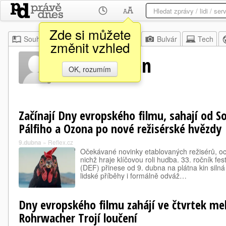
Zde si můžete
Souhrn
Moje
Z domova
Bulvár
Tech
změnit vzhled
Jim Sheridan
OK, rozumím
Začínají Dny evropského filmu, sahají od S
Pálfiho a Ozona po nové režisérské hvězdy
9.dubna
»
Reflex.cz
Očekávané novinky etablovaných režisérů, oce
nichž hraje klíčovou roli hudba. 33. ročník fe
(DEF) přinese od 9. dubna na plátna kin silná
lidské příběhy i formálně odváž…
Dny evropského filmu zahájí ve čtvrtek m
Rohrwacher Trojí loučení