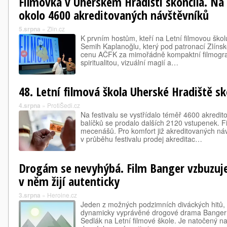
Filmovka v Uherském Hradišti skončila. Na 
okolo 4600 akreditovaných návštěvníků
5.srpna
»
Zlin.cz
K prvním hostům, kteří na Letní filmovou školu p
Semih Kaplanoğlu, který pod patronací Zlínsk
cenu AČFK za mimořádně kompaktní filmografi
spiritualitou, vizuální magií a…
48. Letní filmová škola Uherské Hradiště sk
4.srpna
»
ProtiŠedi.cz
Na festivalu se vystřídalo téměř 4600 akredi
balíčků se prodalo dalších 2120 vstupenek. F
mecenášů. Pro komfort již akreditovaných náv
v průběhu festivalu prodej akreditac…
Drogám se nevyhýbá. Film Banger vzbuzuje 
v něm žijí autenticky
3.srpna
»
Heroine.cz
Jeden z možných podzimních diváckých hitů, a
dynamicky vyprávěné drogové drama Banger 
Sedlák na Letní filmové škole. Je natočený na 