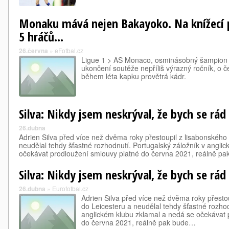
Monaku mává nejen Bakayoko. Na knížecí p
5 hráčů...
26.června
»
eFotbal.cz
Ligue 1 > AS Monaco, osminásobný šampion Li
ukončení soutěže nepříliš výrazný ročník, o 
během léta kapku provětrá kádr.
Silva: Nikdy jsem neskrýval, že bych se rád
26.dubna
Adrien Silva před více než dvěma roky přestoupil z lisabonského
neudělal tehdy šťastné rozhodnutí. Portugalský záložník v angli
očekávat prodloužení smlouvy platné do června 2021, reálně p
Silva: Nikdy jsem neskrýval, že bych se rád
26.dubna
»
Eurofotbal.cz
Adrien Silva před více než dvěma roky přesto
do Leicesteru a neudělal tehdy šťastné rozhod
anglickém klubu zklamal a nedá se očekávat 
do června 2021, reálně pak bude…