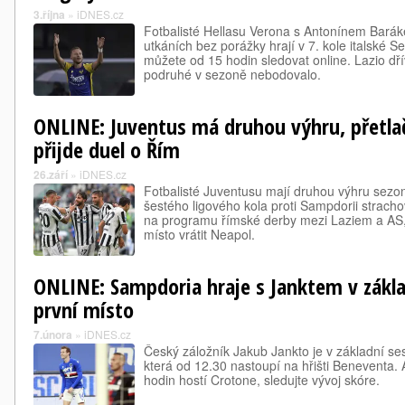
3.října
»
iDNES.cz
Fotbalisté Hellasu Verona s Antonínem Barák
utkáních bez porážky hrají v 7. kole italské Se
můžete od 15 hodin sledovat online. Lazio dří
podruhé v sezoně nebodovalo.
ONLINE: Juventus má druhou výhru, přetlač
přijde duel o Řím
26.září
»
iDNES.cz
Fotbalisté Juventusu mají druhou výhru sezony
šestého ligového kola proti Sampdorii strachoval
na programu římské derby mezi Laziem a AS,
místo vrátit Neapol.
ONLINE: Sampdoria hraje s Janktem v zákla
první místo
7.února
»
iDNES.cz
Český záložník Jakub Jankto je v základní s
která od 12.30 nastoupí na hřišti Beneventa.
hodin hostí Crotone, sledujte vývoj skóre.