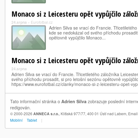
Monaco si z Leicesteru opět vypůjčilo zálož
24.srpna
»
Eurofotbal.cz
Adrien Silva se vrací do Francie. Třicetiletého
kde se nedokázal od svého příchodu prosadit,
opětovně vypůjčilo Monaco...
Monaco si z Leicesteru opět vypůjčilo zálož
24.srpna
Adrien Silva se vrací do Francie. Třicetiletého záložníka Leicest
svého příchodu prosadit, si pro letošní sezónu opětovně vypůjčil
https://www.eurofotbal.cz/clanky/monaco-si-z-leicesteru-opet-vy
Tato informační stránka o
Adrien Silva
zobrazuje poslední interne
redigován.
© 2000-2026
ANNECA s.r.o.
, Klíšská 977/77, 400 01 Ústí nad Labem,
Email
Mobilní
Tablet
|