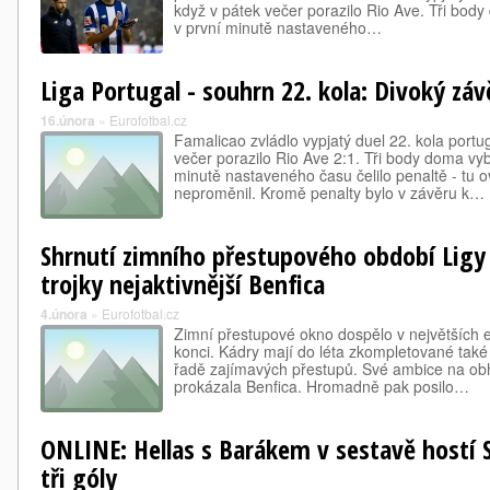
když v pátek večer porazilo Rio Ave. Tři body
v první minutě nastaveného…
Liga Portugal - souhrn 22. kola: Divoký záv
16.února
»
Eurofotbal.cz
Famalicao zvládlo vypjatý duel 22. kola portug
večer porazilo Rio Ave 2:1. Tři body doma vybo
minutě nastaveného času čelilo penaltě - tu 
neproměnil. Kromě penalty bylo v závěru k…
Shrnutí zimního přestupového období Ligy 
trojky nejaktivnější Benfica
4.února
»
Eurofotbal.cz
Zimní přestupové okno dospělo v největších 
konci. Kádry mají do léta zkompletované také
řadě zajímavých přestupů. Své ambice na obh
prokázala Benfica. Hromadně pak posilo…
ONLINE: Hellas s Barákem v sestavě hostí S
tři góly