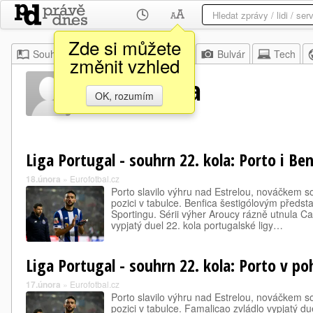
Zde si můžete
Souhrn
Moje
Z domova
Bulvár
Tech
změnit vzhled
Adrien Silva
OK, rozumím
Liga Portugal - souhrn 22. kola: Porto i Be
18.února
»
Eurofotbal.cz
Porto slavilo výhru nad Estrelou, nováčkem sou
pozici v tabulce. Benfica šestigólovým předst
Sportingu. Sérii výher Aroucy rázně utnula C
vypjatý duel 22. kola portugalské ligy…
Liga Portugal - souhrn 22. kola: Porto v po
17.února
»
Eurofotbal.cz
Porto slavilo výhru nad Estrelou, nováčkem sou
pozici v tabulce. Famalicao zvládlo vypjatý due