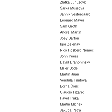
Zlatka Junuzovič
Šárka Musilová
Jannik Vestergaard
Leonard Mayer
Sam Groth
Andrej Martin
Joey Barton
Igor Zelenay
Nico Rosberg Němec
John Peers
David Drahonínský
Miller Bode
Martín Juan
Vendula Frintová
Borna Čorič
Claudio Pizarro
Pavel Trnka
Martin Michek
Jakuba Petra