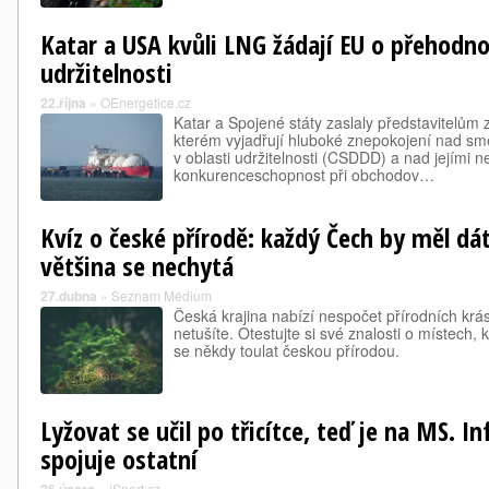
Katar a USA kvůli LNG žádají EU o přehodn
udržitelnosti
22.října
»
OEnergetice.cz
Katar a Spojené státy zaslaly představitelům
kterém vyjadřují hluboké znepokojení nad smě
v oblasti udržitelnosti (CSDDD) a nad jejími
konkurenceschopnost při obchodov…
Kvíz o české přírodě: každý Čech by měl dá
většina se nechytá
27.dubna
»
Seznam Médium
Česká krajina nabízí nespočet přírodních krá
netušíte. Otestujte si své znalosti o místech,
se někdy toulat českou přírodou.
Lyžovat se učil po třicítce, teď je na MS. In
spojuje ostatní
»
iSport.cz