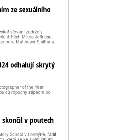
ním ze sexuálního
vykořisťování zadržely
ie & Fitch Mikea Jeffriese.
 partnera Matthewa Smitha a
024 odhalují skrytý
hotographer of the Year
d pulců ropuchy západní po
 skončil v poutech
tory School v Londýně, řádil
ith, který se ke svým činům