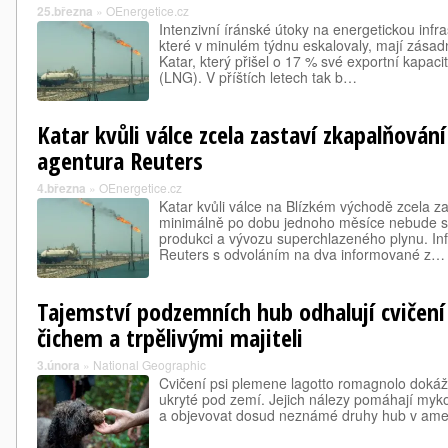
25.března
»
OEnergetice.cz
Intenzivní íránské útoky na energetickou infr
které v minulém týdnu eskalovaly, mají zásad
Katar, který přišel o 17 % své exportní kapac
(LNG). V příštích letech tak b…
Katar kvůli válce zcela zastaví zkapalňování
agentura Reuters
4.března
»
OEnergetice.cz
Katar kvůli válce na Blízkém východě zcela z
minimálně po dobu jednoho měsíce nebude sc
produkci a vývozu superchlazeného plynu. In
Reuters s odvoláním na dva informované z…
Tajemství podzemních hub odhalují cvičení
čichem a trpělivými majiteli
3.února
»
National Geographic
Cvičení psi plemene lagotto romagnolo dokáž
ukryté pod zemí. Jejich nálezy pomáhají myk
a objevovat dosud neznámé druhy hub v amer