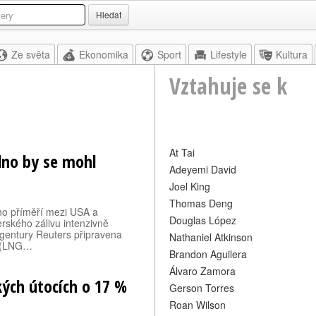
Hledat
Ze světa
Ekonomika
Sport
Lifestyle
Kultura
Vztahuje se k
At Tai
lno by se mohl
Adeyemi David
Joel King
Thomas Deng
o příměří mezi USA a
Douglas López
rského zálivu intenzivně
agentury Reuters připravena
Nathaniel Atkinson
u (LNG…
Brandon Aguilera
Álvaro Zamora
ských útocích o 17 %
Gerson Torres
Roan Wilson