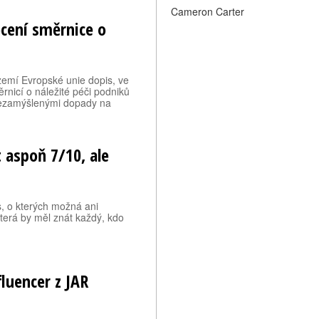
Cameron Carter
ocení směrnice o
 zemí Evropské unie dopis, ve
rnicí o náležité péči podniků
 nezamýšlenými dopady na
t aspoň 7/10, ale
s, o kterých možná ani
 která by měl znát každý, kdo
fluencer z JAR