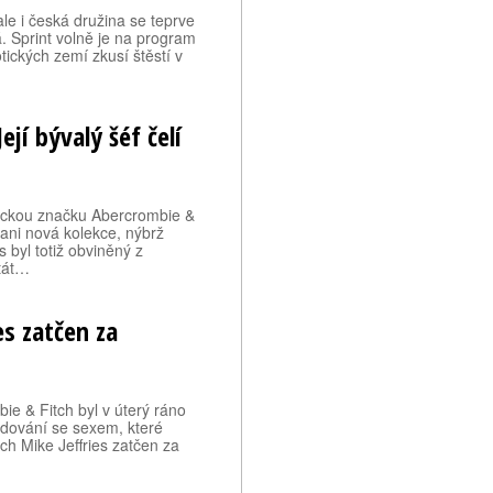
le i česká družina se teprve
. Sprint volně je na program
tických zemí zkusí štěstí v
jí bývalý šéf čelí
ickou značku Abercrombie &
ani nová kolekce, nýbrž
s byl totiž obviněný z
tát…
es zatčen za
ie & Fitch byl v úterý ráno
hodování se sexem, které
ch Mike Jeffries zatčen za