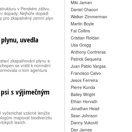
Miki Jaman
astrukturu v Perském zálivu,
Daniel Chacon
ní dopady. Nejhůře dopadl
Walker Zimmerman
ity pro zkapalněný zemní plyn
Martin Boyle
Fai Collins
 plynu, uvedla
Cristian Roldan
Usa Gregg
Anthony Contreras
Patrick Sequeira
astaví zkapalňování plynu a
hopen se vrátit k normální
Juan Pablo Vargas
formovala o tom agentura
Francisco Calvo
Jesús Ferreira
Pierre Kunda
 psi s výjimečným
Bailey Wright
Ethan Horvath
Jonathan Head
í vyčenichat vzácné lanýže
Sean Johnson
ologům mapovat biodiverzitu
ických lesích.
Danny Vukovič
Dan James