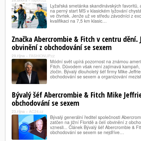
26.února
Lyžařská smetánka skandinávských favoritů, a
na perný start MS v klasickém lyžování chystá
ve čtvrtek. Jenže už ve středu závodníci z exo
kvalifikaci na 7,5 km klasic…
Značka Abercrombie & Fitch v centru dění. Je
obvinění z obchodování se sexem
29.října
»
FASHIONUP.cz
Módní svět upírá pozornost na známou amer
Fitch. Důvodem však není zajímavá kampaň, 
zločin. Bývalý dlouholetý šéf firmy Mike Jeffrie
obchodování se sexem a organizování mezis
Bývalý šéf Abercrombie & Fitch Mike Jeffri
obchodování se sexem
23.října
»
AC24.cz
Bývalý generální ředitel společnosti Abercromb
zatčen na jižní Floridě a čelí obvinění z obc
vznesli... Článek Bývalý šéf Abercrombie & Fit
obchodování se sexem se nejdříve…