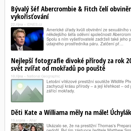
Bývalý šéf Abercrombie & Fitch čelí obvině
vykořisťování
22.října
»
iDNES.cz
Americké úřady kvůli obvinění ze sexuálního 
někdejšího šéfa oděvní společnosti Abercromb
Spolu s ním vyšetřovatelé zadrželi také jeho
údajného prostředníka páru. Zatčení př…
Nejlepší fotografie divoké přírody za rok 2
svět zvířat od mokřadů po pouště
10.října
»
National Geographic
Letošní vítězové prestižní soutěže Wildlife P
zachycují krásu přírody – a její křehkost – o
zářící mokřady.
Děti Kate a Williama měly na mále! Úchylák
15.srpna
»
Aha!
Ukázalo se, že na prestižní Thomas's Prepara
pedofil. Byl jím zástupce ředitele Matthew Sm