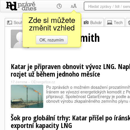
Zde si můžete
Souhrn
Moje
Z domova
Bulvár
Tech
změnit vzhled
Matthew Smith
OK, rozumím
Katar je připraven obnovit vývoz LNG. Nap
rozjet už během jednoho měsíce
17.června
»
OEnergetice.cz
Po zprávách o možném dosažení prozatímníh
Íránem se vývozci energetických komodit z Pe
připravují. Společnost QatarEnergy je podle 
obnovit výrobu zkapalněného zemního plyn
Šok pro globální trhy: Katar přišel po írán
exportní kapacity LNG