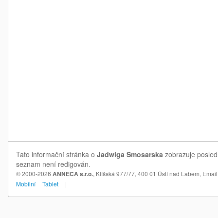
Tato informační stránka o
Jadwiga Smosarska
zobrazuje posledn
seznam není redigován.
© 2000-2026
ANNECA s.r.o.
, Klíšská 977/77, 400 01 Ústí nad Labem,
Email
Mobilní
Tablet
|