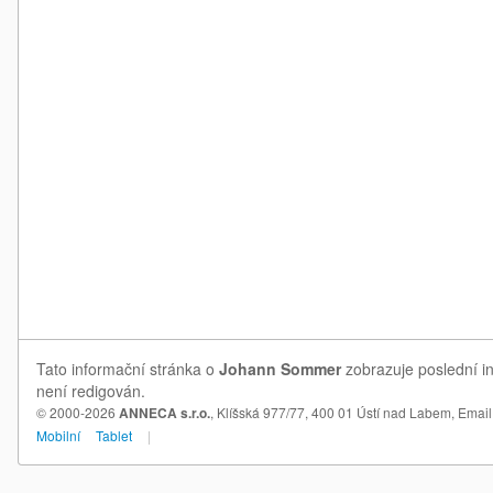
Tato informační stránka o
Johann Sommer
zobrazuje poslední i
není redigován.
© 2000-2026
ANNECA s.r.o.
, Klíšská 977/77, 400 01 Ústí nad Labem,
Email
Mobilní
Tablet
|