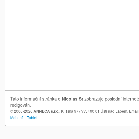
Tato informační stránka o
Nicolas St
zobrazuje poslední interneto
redigován.
© 2000-2026
ANNECA s.r.o.
, Klíšská 977/77, 400 01 Ústí nad Labem,
Email
Mobilní
Tablet
|