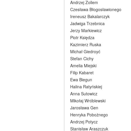
Andrzej Zollem
Czesława Błogosławionego
Ireneusz Bakalarczyk
Jadwiga Trzebnica
Jerzy Markiewicz
Piotr Księdza
Kazimierz Ruska
Michał Giedroyć
Stefan Cichy
Amelia Miejski
Filip Kabaret
Ewa Biegun
Halina Ratyńskiej
Anna Sutowicz
Mikołaj Wróblewski
Jarosława Gen
Henryka Pobożnego
Andrzej Potycz
Stanisław Araszczuk