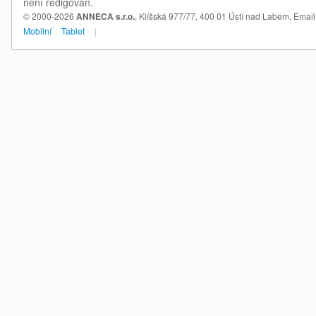
není redigován.
© 2000-2026
ANNECA s.r.o.
, Klíšská 977/77, 400 01 Ústí nad Labem,
Email
Mobilní
Tablet
|