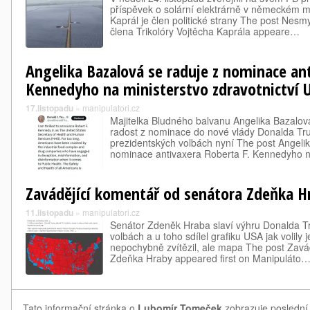
příspěvek o solární elektrárně v německém 
Kaprál je člen politické strany The post Nesmy
člena Trikolóry Vojtěcha Kaprála appeare…
Angelika Bazalová se raduje z nominace ant
Kennedyho na ministerstvo zdravotnictví 
17.listopadu
»
manipulatori.cz
Majitelka Bludného balvanu Angelika Bazalová
radost z nominace do nové vlády Donalda Tr
prezidentských volbách nyní The post Angelik
nominace antivaxera Roberta F. Kennedyho
Zavádějící komentář od senátora Zdeňka H
11.listopadu
»
manipulatori.cz
Senátor Zdeněk Hraba slaví výhru Donalda T
volbách a u toho sdílel grafiku USA jak volily 
nepochybně zvítězil, ale mapa The post Zavá
Zdeňka Hraby appeared first on Manipuláto
Tato informační stránka o
Lubomír Tomeček
zobrazuje poslední 