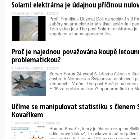
Solarní elektrárna je údajnou příčinou nul
12.března
»
manipulatori.cz
Profil František Dezolat Dojl na sociální síti 
záběry solární elektrárny s tisíci solárními pa
Toto video je s The post Solarní elektrárna j
vegetace a fauny appeared first …
Proč je najednou považována koupě letounů
problematickou?
10.března
»
manipulatori.cz
Server Forum24 vydal 6. března článek s tit
chyba. V Německu a Švýcarsku se objevují p
letounech'. V něm The post Proč je najedno
F-35 za problematickou? appeared first on 
Učíme se manipulovat statistiku s člene
Kovaříkem
5.prosince
»
manipulatori.cz
Roman Kovařík, který je členem skupiny SMIS
sdílel nový 'důkaz', že očkování má negativní
nový pokus je The post Učíme se manipulovat