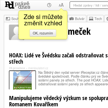
Zde si můžete
Souhrn
Moje
Z domova
Bulvár
Tech
změnit vzhled
Lubomír Tomeček
OK, rozumím
HOAX: Lidé ve Švédsku začali odstraňovat s
střech
28.prosince
»
manipulatori.cz
Na Štědrý den vydal server iReceptar.cz člá
švédské společnosti. Podle článku prý ve Švéd
solární panely ze střech. The post HOAX: Lid
odstraňovat solární panely ze střech appear
Manipulujeme vědecký výzkum se spolupr
Romanem Kovaříkem