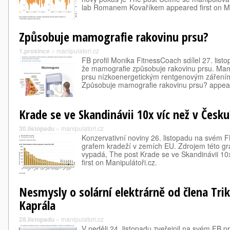
lab Romanem Kovaříkem appeared first on 
Způsobuje mamografie rakovinu prsu?
1.prosince
»
manipulatori.cz
FB profil Monika FitnessCoach sdílel 27. list
že mamografie způsobuje rakovinu prsu. Mamo
prsu nízkoenergetickým rentgenovým záření
Způsobuje mamografie rakovinu prsu? appe
Krade se ve Skandinávii 10x víc než v Česku
30.listopadu
»
manipulatori.cz
Konzervativní noviny 26. listopadu na svém FB
grafem kradeží v zemích EU. Zdrojem této graf
vypadá, The post Krade se ve Skandinávii 10
first on Manipulátoři.cz.
Nesmysly o solární elektrárně od člena Tri
Kaprála
28.listopadu
»
manipulatori.cz
V neděli 24. listopadu zveřejnil na svém FB pr