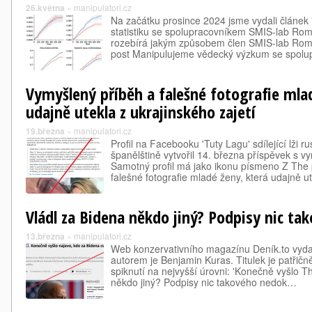
26.května
»
manipulatori.cz
Na začátku prosince 2024 jsme vydali článek
statistiku se spolupracovníkem SMIS-lab Ro
rozebírá jakým způsobem člen SMIS-lab Roma
post Manipulujeme vědecký výzkum se spol
Vymyšlený příběh a falešné fotografie mla
udajně utekla z ukrajinského zajetí
19.března
»
manipulatori.cz
Profil na Facebooku 'Tuty Lagu' sdílející lži 
španělštině vytvořil 14. března příspěvek s 
Samotný profil má jako ikonu písmeno Z The
falešné fotografie mladé ženy, která udajně u
Vládl za Bidena někdo jiný? Podpisy nic ta
13.března
»
manipulatori.cz
Web konzervativního magazínu Deník.to vydal
autorem je Benjamin Kuras. Titulek je patřič
spiknutí na nejvyšší úrovni: 'Konečně vyšlo T
někdo jiný? Podpisy nic takového nedok…