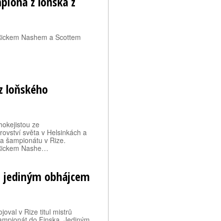
iona z loňska z
 Rickem Nashem a Scottem
z loňského
okejistou ze
ovství světa v Helsinkách a
 na šampionátu v Rize.
 Rickem Nashe…
en jediným obhájcem
joval v Rize titul mistrů
šampionát do Finska. Jediným