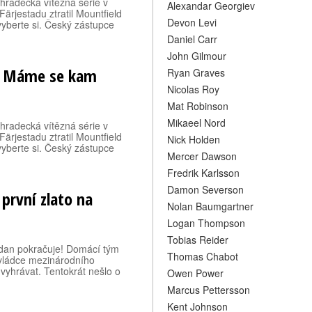
radecká vítězná série v
Alexandar Georgiev
Färjestadu ztratil Mountfield
Devon Levi
 vyberte si. Český zástupce
Daniel Carr
John Gilmour
.. Máme se kam
Ryan Graves
Nicolas Roy
Mat Robinson
Mikaeel Nord
radecká vítězná série v
Färjestadu ztratil Mountfield
Nick Holden
 vyberte si. Český zástupce
Mercer Dawson
Fredrik Karlsson
Damon Severson
první zlato na
Nolan Baumgartner
Logan Thompson
Tobias Reider
jdan pokračuje! Domácí tým
Thomas Chabot
ď vládce mezinárodního
vyhrávat. Tentokrát nešlo o
Owen Power
Marcus Pettersson
Kent Johnson