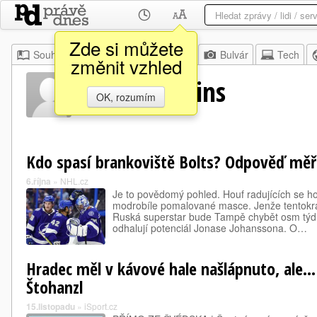
Zde si můžete
Souhrn
Moje
Z domova
Bulvár
Tech
změnit vzhled
Matt Tomkins
OK, rozumím
Kdo spasí brankoviště Bolts? Odpověď měř
6.října
»
NHL.cz
Je to povědomý pohled. Houf radujících se ho
modrobíle pomalované masce. Jenže tentokrát 
Ruská superstar bude Tampě chybět osm týdn
odhalují potenciál Jonase Johanssona. O…
Hradec měl v kávové hale našlápnuto, ale...
Štohanzl
15.listopadu
»
iSport.cz