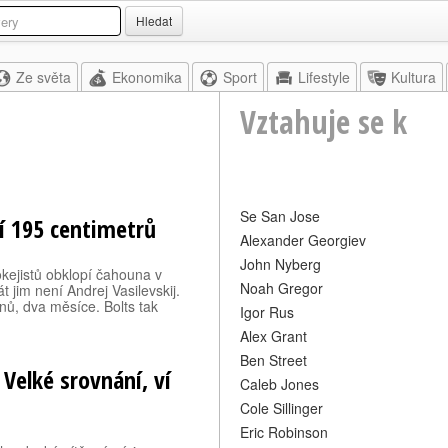
Hledat
Ze světa
Ekonomika
Sport
Lifestyle
Kultura
Vztahuje se k
Se San Jose
í 195 centimetrů
Alexander Georgiev
John Nyberg
kejistů obklopí čahouna v
Noah Gregor
jim není Andrej Vasilevskij.
ů, dva měsíce. Bolts tak
Igor Rus
Alex Grant
Ben Street
 Velké srovnání, ví
Caleb Jones
Cole Sillinger
Eric Robinson