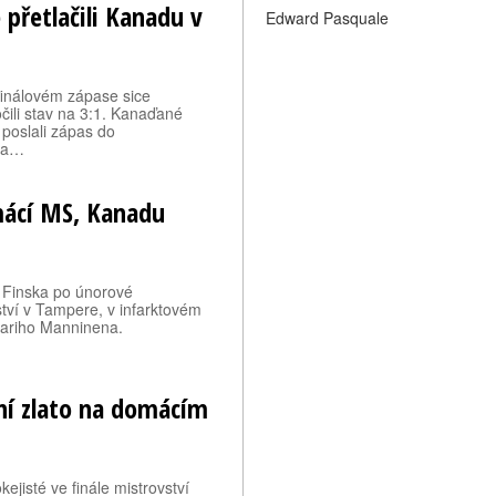
 přetlačili Kanadu v
Edward Pasquale
 finálovém zápase sice
očili stav na 3:1. Kanaďané
 poslali zápas do
aka…
mácí MS, Kanadu
 Finska po únorové
ství v Tampere, v infarktovém
Sakariho Manninena.
ní zlato na domácím
ejisté ve finále mistrovství