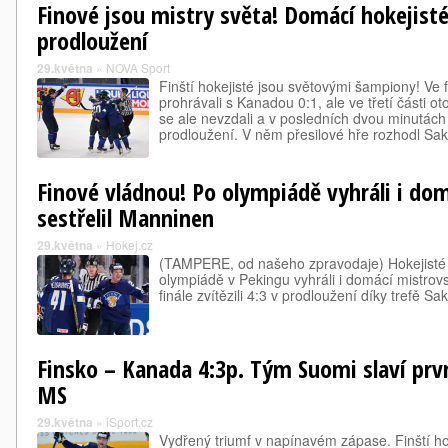
Finové jsou mistry světa! Domácí hokejisté
prodloužení
29.května
»
NOVA Sport
Finští hokejisté jsou světovými šampiony! Ve
prohrávali s Kanadou 0:1, ale ve třetí části ot
se ale nevzdali a v posledních dvou minutách
prodloužení. V něm přesilové hře rozhodl S
Finové vládnou! Po olympiádě vyhráli i do
sestřelil Manninen
29.května
»
Hokej.cz
(TAMPERE, od našeho zpravodaje) Hokejisté
olympiádě v Pekingu vyhráli i domácí mistrov
finále zvítězili 4:3 v prodloužení díky trefě 
Finsko – Kanada 4:3p. Tým Suomi slaví prv
MS
29.května
»
iSport.cz
Vydřený triumf v napínavém zápase. Finští hok