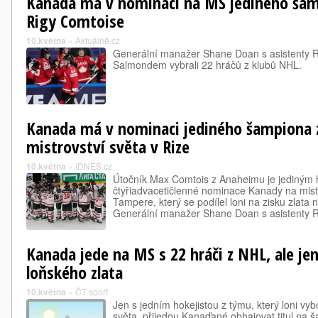
Kanada má v nominaci na MS jediného šamp
Rigy Comtoise
10.května
»
Aktuálně.cz
Generální manažer Shane Doan s asistenty
Salmondem vybrali 22 hráčů z klubů NHL.
Kanada má v nominaci jediného šampiona 
mistrovství světa v Rize
10.května
»
iDNES.cz
Útočník Max Comtois z Anaheimu je jediným h
čtyřiadvacetičlenné nominace Kanady na mistr
Tampere, který se podílel loni na zisku zlata
Generální manažer Shane Doan s asistenty
Kanada jede na MS s 22 hráči z NHL, ale j
loňského zlata
10.května
»
ČT sport
Jen s jedním hokejistou z týmu, který loni vybo
světa, přijedou Kanaďané obhajovat titul na 