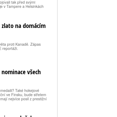
ojovali tak před svými
aje v Tampere a Helsinkách
o zlato na domácím
světa proti Kanadě. Zápas
 reportáži.
u nominace všech
 medaili? Také hokejové
eční ve Finsku, bude střetem
jí nejvíce posil z prestižní