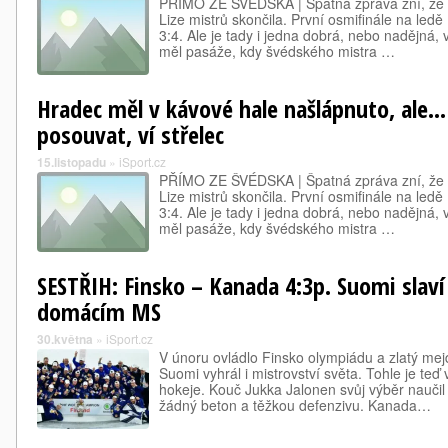
PŘÍMO ZE ŠVÉDSKA | Špatná zpráva zní, že h
Lize mistrů skončila. První osmifinále na ledě 
3:4. Ale je tady i jedna dobrá, nebo nadějná,
měl pasáže, kdy švédského mistra …
Hradec měl v kávové hale našlápnuto, ale.
posouvat, ví střelec
15.listopadu
»
iSport.cz
PŘÍMO ZE ŠVÉDSKA | Špatná zpráva zní, že h
Lize mistrů skončila. První osmifinále na ledě 
3:4. Ale je tady i jedna dobrá, nebo nadějná,
měl pasáže, kdy švédského mistra …
SESTŘIH: Finsko – Kanada 4:3p. Suomi slaví 
domácím MS
30.května
»
iSport.cz
V únoru ovládlo Finsko olympiádu a zlatý me
Suomi vyhrál i mistrovství světa. Tohle je te
hokeje. Kouč Jukka Jalonen svůj výběr naučil 
žádný beton a těžkou defenzivu. Kanada…