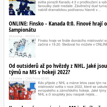
světa porazili Kanadu 4:3 v prodloužení a vyb
fanoušky zlaté medaile. Závěrečný duel turn
nabídl dramatickou podívanou hlavně v…
ONLINE: Finsko - Kanada 0:0. Finové hrají 
šampionátu
29.května
»
iROZHLAS
Finsko hraje ve finále domácího mistrovství 
začíná v 19.20. Sledovat ho můžete v ONLINE
Od outsiderů až po hvězdy z NHL. Jaké jso
týmů na MS v hokeji 2022?
11.května
»
CNN Prima NEWS
Kdo přijede z NHL a máme letos zase tým na
mistrovství světa v roce 2022, které se uskut
evropského a zámořského hokeje. Jaké týmy ma
NHL a čí soupisky jsou naopak nejsla…