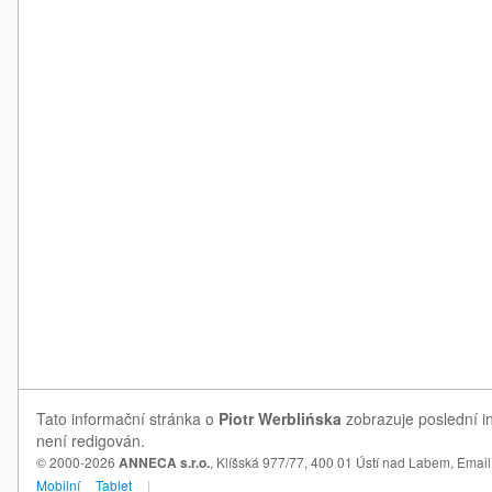
Tato informační stránka o
Piotr Werblińska
zobrazuje poslední in
není redigován.
© 2000-2026
ANNECA s.r.o.
, Klíšská 977/77, 400 01 Ústí nad Labem,
Email
Mobilní
Tablet
|