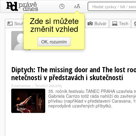
Zde si můžete
Souhrn
Moje
Z domova
Bulvár
Tech
změnit vzhled
Lun Yu
OK, rozumím
Diptych: The missing door and The lost ro
netečnosti v představách i skutečnosti
2.července
»
Taneční aktuality
35. ročník festivalu TANEC PRAHA uzavřela i
Gabriela Carrizo totiž ráda nahlíží do zavřen
přívěsu (například v představení Caravana, 1
neprodyšně uzavřených příbytků.