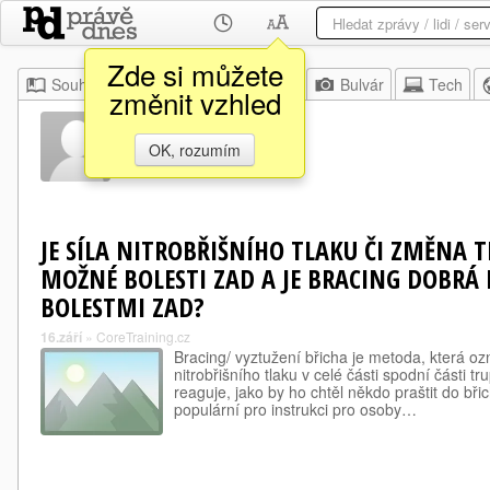
Zde si můžete
Souhrn
Moje
Z domova
Bulvár
Tech
změnit vzhled
Wei Yu
OK, rozumím
JE SÍLA NITROBŘIŠNÍHO TLAKU ČI ZMĚNA
MOŽNÉ BOLESTI ZAD A JE BRACING DOBRÁ 
BOLESTMI ZAD?
16.září
»
CoreTraining.cz
Bracing/ vyztužení břicha je metoda, která o
nitrobřišního tlaku v celé části spodní části t
reaguje, jako by ho chtěl někdo praštit do bři
populární pro instrukci pro osoby…