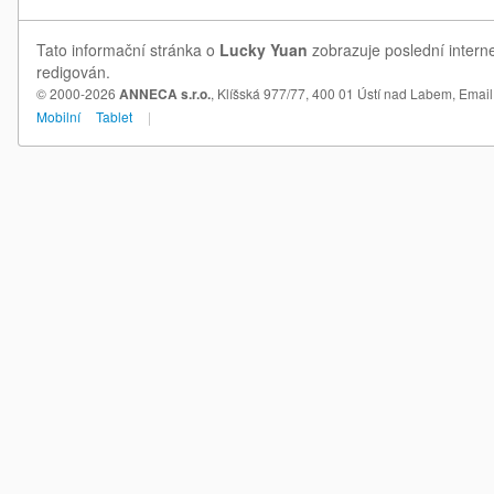
Tato informační stránka o
Lucky Yuan
zobrazuje poslední intern
redigován.
© 2000-2026
ANNECA s.r.o.
, Klíšská 977/77, 400 01 Ústí nad Labem,
Email
Mobilní
Tablet
|