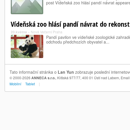
post Vídeňská zoo hlásí pandí návrat appeared 
Vídeňská zoo hlásí pandí návrat do rekons
20.května
»
Nová Večerní Praha
Pandí pavilon ve vídeňské zoologické zahrad
odchodu předchozích obyvatel a...
Tato informační stránka o
Lan Yun
zobrazuje poslední internetov
© 2000-2026
ANNECA s.r.o.
, Klíšská 977/77, 400 01 Ústí nad Labem,
Email
Mobilní
Tablet
|