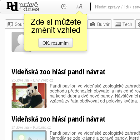
Zde si můžete
Souhrn
Moje
Z domova
Bulvár
Tech
změnit vzhled
Lan Yun
OK, rozumím
Vídeňská zoo hlásí pandí návrat
25.května
»
EnviWeb.cz
Pandí pavilon ve vídeňské zoologické zahrad
odchodu předchozích obyvatel a následné rozs
na konci dubna dvě nové pandy. Návštěvníci 
vzácná zvířata obdivovat od poloviny května
Vídeňská zoo hlásí pandí návrat
21.května
»
Kulturio.cz
Pandí pavilon ve vídeňské zoologické zahrad
Narodily se zde krásné a zdravé pandy, které s