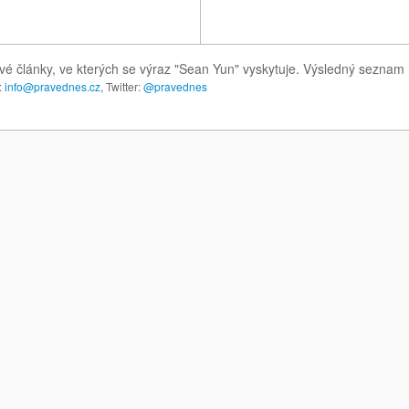
vé články, ve kterých se výraz "Sean Yun" vyskytuje. Výsledný seznam
:
info@pravednes.cz
, Twitter:
@pravednes