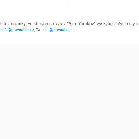
netové články, ve kterých se výraz "Alex Yurakov" vyskytuje. Výsledný
:
info@pravednes.cz
, Twitter:
@pravednes