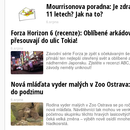
Mourrisonova poradna: Je zdrav
11 letech? Jak na to?
6.srpna
Forza Horizon 6 (recenze): Oblíbené arkádo
přesouvají do ulic Tokia!
6.srpna
Závodní série Forza je zpět s očekávaným še
přináší ten nejlepší otevřený svět a oblíbené 
nádherném Japonsku. Zjistěte v recenzi ABC, 
závody neměly uniknout!
Nová mláďata vyder malých v Zoo Ostrava:
do podzimu
6.srpna
Rodina vyder malých v Zoo Ostrava se po ročn
nová mláďata. Návštěvníci tak mohou ve ven
početnou skupinku těchto hravých lasicovitýc
čeká velká změna – výběh nově osídlí mnohe
hladkosrstá.