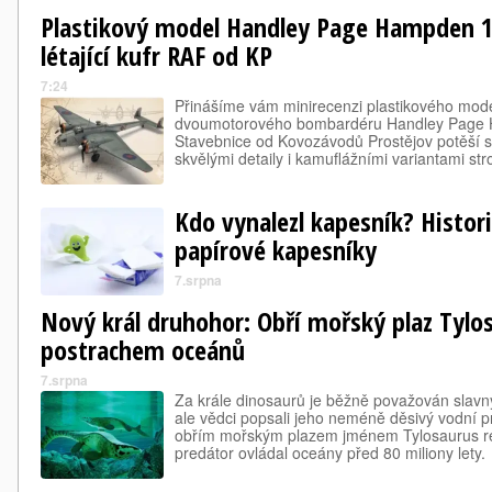
Plastikový model Handley Page Hampden 1:
létající kufr RAF od KP
7:24
Přinášíme vám minirecenzi plastikového mode
dvoumotorového bombardéru Handley Page H
Stavebnice od Kovozávodů Prostějov potěší s
skvělými detaily i kamuflážními variantami str
Kdo vynalezl kapesník? Histor
papírové kapesníky
7.srpna
Nový král druhohor: Obří mořský plaz Tylos
postrachem oceánů
7.srpna
Za krále dinosaurů je běžně považován slavn
ale vědci popsali jeho neméně děsivý vodní p
obřím mořským plazem jménem Tylosaurus rex
predátor ovládal oceány před 80 miliony lety.