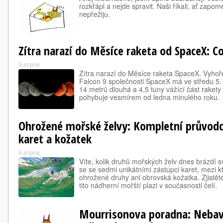
rozkřápl a nejde spravit. Naši říkali, ať zapo
nepřežiju.
Zítra narazí do Měsíce raketa od SpaceX: C
4.srpna
Zítra narazí do Měsíce raketa SpaceX. Vyhoře
Falcon 9 společnosti SpaceX má ve středu 5. 
14 metrů dlouhá a 4,5 tuny vážící část rakety
pohybuje vesmírem od ledna minulého roku.
Ohrožené mořské želvy: Kompletní průvod
karet a kožatek
4.srpna
Víte, kolik druhů mořských želv dnes brázdí
se se sedmi unikátními zástupci karet, mezi kt
ohrožené druhy ani obrovská kožatka. Zjistě
tito nádherní mořští plazi v současnosti čelí.
Mourrisonova poradna: Nebaví