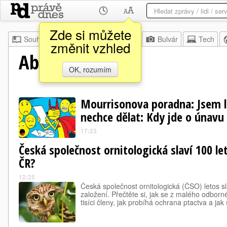
Zde si můžete
Souhrn
Moje
Z domova
Bulvár
Tech
změnit vzhled
Abicko.cz
OK, rozumím
Mourrisonova poradna: Jsem lí
nechce dělat: Kdy jde o únavu 
17:23
Česká společnost ornitologická slaví 100 let
ČR?
12:25
Česká společnost ornitologická (ČSO) letos sl
založení. Přečtěte si, jak se z malého odborn
tisíci členy, jak probíhá ochrana ptactva a jak 