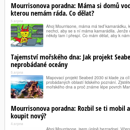
Mourrisonova poradna: Máma si domů vod
kterou nemám ráda. Co dělat?
5.srpna
Ahoj Mourrisone, máma má teď kamarádku, kt
nechci, aby se s ní máma kamarádila. Jenže
někdy tam i přespí. Co mám dělat, aby k nám
Tajemství mořského dna: Jak projekt Seab
neprobádané oceány
5.srpna
Mapovací projekt Seabed 2030 si klade za cí
probádaných oblastí lidského poznání. Zjistěte
mořského dna a proč známe lépe povrch Mars
Mourrisonova poradna: Rozbil se ti mobil a
koupit nový?
4.srpna
Ahoj Mourrisone, jsem úplně bezradnej. Včer