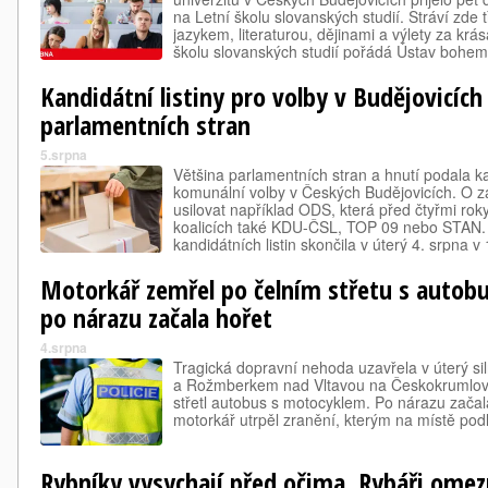
na Letní školu slovanských studií. Stráví zde t
jazykem, literaturou, dějinami a výlety za krás
školu slovanských studií pořádá Ústav bohemis
Jihočeské univerzity.
Kandidátní listiny pro volby v Budějovicích
parlamentních stran
5.srpna
Většina parlamentních stran a hnutí podala kan
komunální volby v Českých Budějovicích. O z
usilovat například ODS, která před čtyřmi rok
koalicích také KDU-ČSL, TOP 09 nebo STAN.
kandidátních listin skončila v úterý 4. srpna v
Motorkář zemřel po čelním střetu s autob
po nárazu začala hořet
4.srpna
Tragická dopravní nehoda uzavřela v úterý sil
a Rožmberkem nad Vltavou na Českokrumlov
střetl autobus s motocyklem. Po nárazu začal
motorkář utrpěl zranění, kterým na místě podl
Rybníky vysychají před očima. Rybáři omez