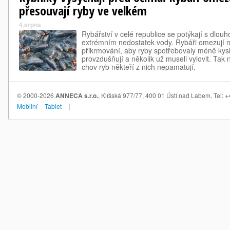
přesouvají ryby ve velkém
4.srpna
Rybářství v celé republice se potýkají s dl
extrémním nedostatek vody. Rybáři omezují 
přikrmování, aby ryby spotřebovaly méně kys
provzdušňují a několik už museli vylovit. Tak
chov ryb někteří z nich nepamatují.
© 2000-2026
ANNECA s.r.o.
, Klíšská 977/77, 400 01 Ústí nad Labem, Tel:
Mobilní
Tablet
|