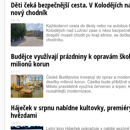
Děti čeká bezpečnější cesta. V Kolodějích na
nový chodník
18:15
Každodenní cesta do školy nebo na autobus 
Kolodějích nad Lužnicí zase o něco bezpečnějš
dospělí museli chodit po kraji silnice, se doč
chodníku.
Budějce využívají prázdniny k opravám škol,
milionů korun
17:11
České Budějovice investují do oprav a moder
desítky milionů korun. Částka bude přibližně s
Město pravidelně využívá červenec a srpen, k
rozsáhlejší modernizace.
Háječek v srpnu nabídne kultovky, premiér
hvězdami
16:07
Letní kino Háječek pokračuje v nabité sezón