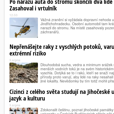
Po nárazu auta do stromu skončili dva lidé
Zasahoval i vrtulník
12:53
Vážná zranění si vyžádala dopravní nehoda 
Jindřichohradecku. Osobní automobil tam krá
narazil do stromu. Na místě zasahovaly pozem
záchranářů.
Nepřenášejte raky z vyschlých potoků, varuj
extrémní riziko
5.srpna
Dlouhodobá sucha, vedra a minimum srážek si
menších vodních toků je na svém historické
vyschla. Dotýká se to i raků, kteří se snaží na
přírody proto varují, aby lidé na raky nesahali
jiné lokality. Nevědomky by tím totiž mohli př
onemocnění, proti kterému jsou naše pův…
Cizinci z celého světa studují na Jihočeské 
jazyk a kulturu
5.srpna
Zdokonalit češtinu, poznat jihočeské památky 
univerzitu v Českých Budějovicích přijelo pět 