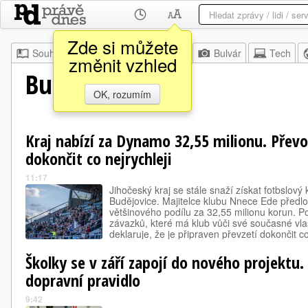
Zde si můžete
Souhrn
Moje
Z domova
Bulvár
Tech
změnit vzhled
Budějcká Drbna
OK, rozumím
Kraj nabízí za Dynamo 32,55 milionu. Převo
dokončit co nejrychleji
11:17
Jihočeský kraj se stále snaží získat fotbslo
Budějovice. Majitelce klubu Nnece Ede předlož
většinového podílu za 32,55 milionu korun. P
závazků, které má klub vůči své současné vlas
deklaruje, že je připraven převzetí dokončit co
Školky se v září zapojí do nového projektu
dopravní pravidlo
9:42