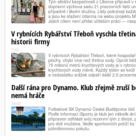
Tým silniční bezpečnosti z Liberce připravil v
dopravní výchova sadu 21 pracovních listů ur
případně i školní družiny. Listy pokrývají kaž
a jsou ke stažení zdarma na webu projektu M
Jejich cílem není přidat učitelům práci — naop
ještě před vstupem do třídy.
V rybnících Rybářství Třeboň vyschla třetin
historii firmy
7:03
V rybnících Rybářství Třeboň, které hospoda
plochy, chybí více než třetina vody. Oproti
75 milionů metrů krychlových vody je v rybníc
krychlových vody méně. Každý týden se kvůl
a nedostatku srážek odpaří další 2,5 procenta.
výlovy některých rybníků předčasně, protož
Další rána pro Dynamo. Klub zřejmě zruší 
nemá hráče
19:52
Fotbalové SK Dynamo České Budějovice čelí
Podle informací iSportu je klub jen několik dn
připraven odhlásit svůj rezervní tým z divize
pro dvě mužstva. Vedle sportovních potíží by
půlmilionovou pokutu.