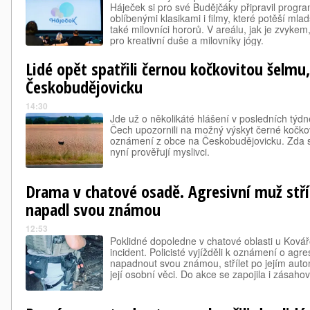
Háječek si pro své Budějčáky připravil progra
oblíbenými klasikami i filmy, které potěší mlad
také milovníci hororů. V areálu, jak je zvyk
pro kreativní duše a milovníky jógy.
Lidé opět spatřili černou kočkovitou šelmu
Českobudějovicku
14:30
Jde už o několikáté hlášení v posledních týdn
Čech upozornili na možný výskyt černé kočkov
oznámení z obce na Českobudějovicku. Zda s
nyní prověřují myslivci.
Drama v chatové osadě. Agresivní muž stříl
napadl svou známou
12:53
Poklidné dopoledne v chatové oblasti u Kovář
incident. Policisté vyjížděli k oznámení o agr
napadnout svou známou, střílet po jejím auto
její osobní věci. Do akce se zapojila i zásaho