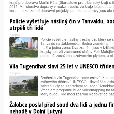
krajů pro dopravu Martin Půta (Starostové pro Liberecký kraj) s t
2015. Ministerstvo dopravy v reakci uvedlo, že kraje letos dostano
korun na konkrétní dopravní projekty, peníze na opravy jsou ale
Policie vyšetřuje násilný čin v Tanvaldu, b
utrpěli tři lidé
7.srpna
Policie vyšetřuje násilný trestný čin, který se
Tanvaldu na Jablonecku. Bodná zranění při něm
muži a jedna žena. Dva zranění jsou v kritické
krajský mluvčí záchranné služby Petr Matějíč
podle něj zasažena slzotvorným plynem, u ní s
Vila Tugendhat slaví 25 let v UNESCO tříden
7.srpna
Brněnská vila Tugendhat letos oslaví 25 let 
světového dědictví UNESCO. Hlavní část oslav
zahradu vily se zahradami sousední Arnoldovy 
Vrcholem programu bude videomapping na fa
který budou lidé moci zdarma sledovat od pá
21:00 a půlnocí.
Žalobce poslal před soud dva lidi a jednu fi
nehodě v Dolní Lutyni