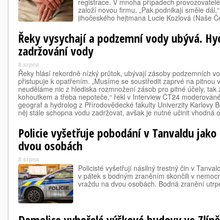
registrace. V mnoha případech provozovatelé 
založí novou firmu. „Pak podnikají směle dál
jihočeského hejtmana Lucie Kozlová (Naše Č
ombudsmanky existují v Česku nelegálních z
Řeky vysychají a podzemní vody ubývá. Hyd
zadržování vody
8.srpna
Řeky hlásí rekordně nízký průtok, ubývají zásoby podzemních v
přistupuje k opatřením. „Musíme se soustředit zaprvé na pitnou 
neuděláme nic z hlediska rozmnožení zásob pro pitné účely, tak 
kohoutkem a třeba nepoteče,“ řekl v Interview ČT24 moderov
geograf a hydrolog z Přírodovědecké fakulty Univerzity Karlovy B
něj stále schopna vodu zadržovat, avšak je nutné učinit vhodná
Policie vyšetřuje pobodání v Tanvaldu jako
dvou osobách
8.srpna
Policisté vyšetřují násilný trestný čin v Tanva
v pátek s bodným zraněním skončili v nemocnic
vraždu na dvou osobách. Bodná zranění utrpě
Demolice vyhořelé výškové budovy ve Zlín