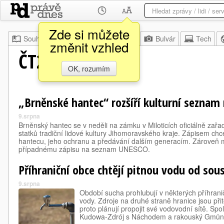
Zde si můžete
Souhrn
Moje
Z domova
Bulvár
Tech
změnit vzhled
ČT24
OK, rozumím
„Brněnské hantec“ rozšíří kulturní seznam
9.srpna
Brněnský hantec se v neděli na zámku v Miloticích oficiálně zař
statků tradiční lidové kultury Jihomoravského kraje. Zápisem chc
hantecu, jeho ochranu a předávání dalším generacím. Zároveň mů
případnému zápisu na seznam UNESCO.
Příhraniční obce chtějí pitnou vodu od sou
9.srpna
Období sucha prohlubují v některých příhran
vody. Zdroje na druhé straně hranice jsou př
proto plánují propojit své vodovodní sítě. Spol
Kudowa-Zdrój s Náchodem a rakouský Gmünd