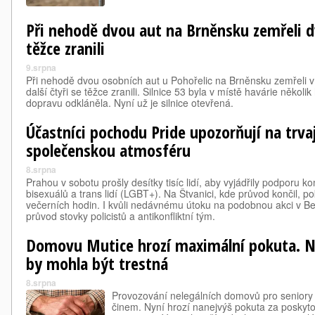
Při nehodě dvou aut na Brněnsku zemřeli dva
těžce zranili
9.srpna
Při nehodě dvou osobních aut u Pohořelic na Brněnsku zemřeli v
další čtyři se těžce zranili. Silnice 53 byla v místě havárie několi
dopravu odkláněla. Nyní už je silnice otevřená.
Účastníci pochodu Pride upozorňují na trvaj
společenskou atmosféru
8.srpna
Prahou v sobotu prošly desítky tisíc lidí, aby vyjádřily podporu k
bisexuálů a trans lidí (LGBT+). Na Štvanici, kde průvod končil, 
večerních hodin. I kvůli nedávnému útoku na podobnou akci v Ber
průvod stovky policistů a antikonfliktní tým.
Domovu Mutice hrozí maximální pokuta. N
by mohla být trestná
8.srpna
Provozování nelegálních domovů pro seniory 
činem. Nyní hrozí nanejvýš pokuta za poskyt