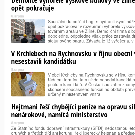
opět pokračuje
8.srpna
Speciální demoliční bagr s hydraulickými nůž
opět pokračovat v rozebíraní vyhořelé výško
továrním areálu ve Zlíně. Demoliční firma s 
dopoledne, odpoledne však práce zastavila d
stotunového bagru. Závada je již vyřešena, v
pokračovat celý den, uvedl ředitel marketin
V Krchlebech na Rychnovsku v říjnu obecní
nesestavili kandidátku
8.srpna
V obci Krchleby na Rychnovsku se v říjnu kom
řádném termínu tam nikdo nepodal kandidátní
počtem kandidátů. V Česku jsou zatím známy 
skončení současného funkčního období přev
určený ministerstvem vnitra.
Hejtmani řeší chybějící peníze na opravu sil
nenárokové, namítá ministerstvo
8.srpna
Ze Státního fondu dopravní infrastruktury (SFDI) nedostanou leto
druhých a třetích tříd ani korunu, řekl liberecký hejtman a pře