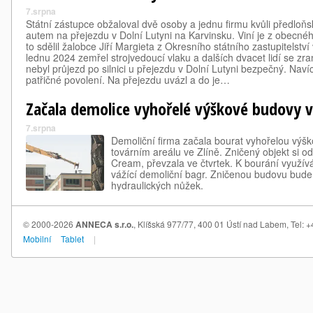
7.srpna
Státní zástupce obžaloval dvě osoby a jednu firmu kvůli předloň
autem na přejezdu v Dolní Lutyni na Karvinsku. Viní je z obecné
to sdělil žalobce Jiří Margieta z Okresního státního zastupitelství
lednu 2024 zemřel strojvedoucí vlaku a dalších dvacet lidí se zra
nebyl průjezd po silnici u přejezdu v Dolní Lutyni bezpečný. Nav
patřičné povolení. Na přejezdu uvázl a do je…
Začala demolice vyhořelé výškové budovy v
7.srpna
Demoliční firma začala bourat vyhořelou výš
továrním areálu ve Zlíně. Zničený objekt si od
Cream, převzala ve čtvrtek. K bourání využívá
vážící demoliční bagr. Zničenou budovu bude
hydraulických nůžek.
© 2000-2026
ANNECA s.r.o.
, Klíšská 977/77, 400 01 Ústí nad Labem, Tel:
Mobilní
Tablet
|