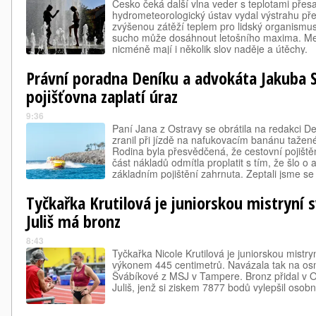
Česko čeká další vlna veder s teplotami přes
hydrometeorologický ústav vydal výstrahu př
zvýšenou zátěží teplem pro lidský organismu
sucho může dosáhnout letošního maxima. Me
nicméně mají i několik slov naděje a útěchy.
Právní poradna Deníku a advokáta Jakuba 
pojišťovna zaplatí úraz
9:36
Paní Jana z Ostravy se obrátila na redakci Den
zranil při jízdě na nafukovacím banánu taž
Rodina byla přesvědčená, že cestovní pojištěn
část nákladů odmítla proplatit s tím, že šlo o a
základním pojištění zahrnuta. Zeptali jsme 
kdy podobné situace nastávají a jak jim před
Tyčkařka Krutilová je juniorskou mistryní 
Juliš má bronz
8:43
Tyčkařka Nicole Krutilová je juniorskou mistr
výkonem 445 centimetrů. Navázala tak na osm 
Švábíkové z MSJ v Tampere. Bronz přidal v 
Juliš, jenž si ziskem 7877 bodů vylepšil osobn