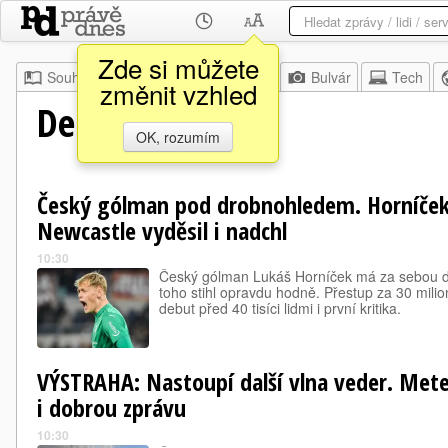
Zde si můžete
Souhrn
Moje
Z domova
Bulvár
Tech
změnit vzhled
Deník.cz
OK, rozumím
Český gólman pod drobnohledem. Horníček
Newcastle vyděsil i nadchl
10:30
Český gólman Lukáš Horníček má za sebou d
toho stihl opravdu hodně. Přestup za 30 mili
debut před 40 tisíci lidmi i první kritika.
VÝSTRAHA: Nastoupí další vlna veder. Mete
i dobrou zprávu
10:30