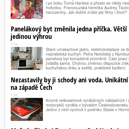
i po boku Toma Hankse a přesto se nikdy nes
hvězdou. Francouzská herečka Audrey Tautou
narozeniny. Jak dobře znáte její filmy i život?
Panelákový byt změnila jedna příčka. Větší
jedinou výhrou
7:50
Staré umakartové jádro, elektroinstalace ze 6
nepraktická kuchyň. Petra Netolická z Nymbur
panelový byt kompletně proměnit. Část prací 
zvládla sama. Chytrou změnou dispozice získ
kuchyňskou linku a světlé, praktické bydlení.
Nezastavily by ji schody ani voda. Unikátní
na západě Čech
7:50
Kromě velkosériově vyráběných nákladních i
motocyklů vznikla v bývalém Československu i
Jedno z nich vyvinuli v podniku Stasis v Hor