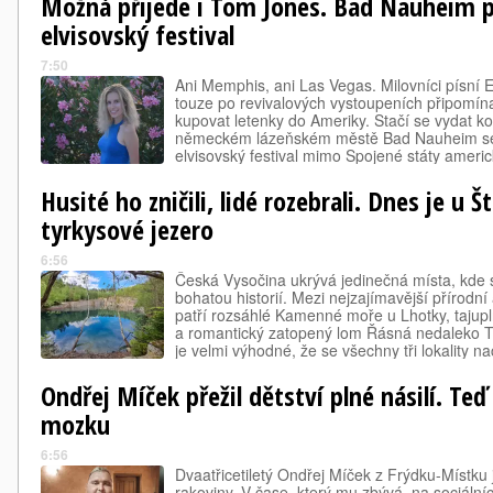
Možná přijede i Tom Jones. Bad Nauheim př
elvisovský festival
7:50
Ani Memphis, ani Las Vegas. Milovníci písní 
touze po revivalových vystoupeních připomín
kupovat letenky do Ameriky. Stačí se vydat k
německém lázeňském městě Bad Nauheim se t
elvisovský festival mimo Spojené státy americ
Husité ho zničili, lidé rozebrali. Dnes je u
tyrkysové jezero
6:56
Česká Vysočina ukrývá jedinečná místa, kde s
bohatou historií. Mezi nejzajímavější přírodní
patří rozsáhlé Kamenné moře u Lhotky, tajup
a romantický zatopený lom Řásná nedaleko Tel
je velmi výhodné, že se všechny tři lokality 
Ondřej Míček přežil dětství plné násilí. Teď
mozku
6:56
Dvaatřicetiletý Ondřej Míček z Frýdku-Místku 
rakoviny. V čase, který mu zbývá, na sociálníc