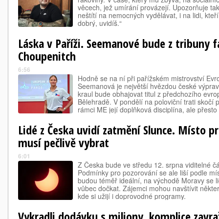
věcech, jež umírání provázejí. Upozorňuje tak
neštítí na nemocných vydělávat, i na lidi, kteř
dobrý, uvidíš.“
Láska v Paříži. Seemanové bude z tribuny fan
Choupenitch
6:56
Hodně se na ní při pařížském mistrovství Evr
Seemanová je největší hvězdou české výprav
kraul bude obhajovat titul z předchozího evr
Bělehradě. V pondělí na poloviční trati skočí 
rámci ME její doplňková disciplína, ale přesto
finále.
Lidé z Česka uvidí zatmění Slunce. Místo p
musí pečlivě vybrat
6:01
Z Česka bude ve středu 12. srpna viditelné č
Podmínky pro pozorování se ale liší podle m
budou téměř ideální, na východě Moravy se 
vůbec dočkat. Zájemci mohou navštívit někter
kde si užijí i doprovodné programy.
Vykradli dodávku s miliony, komplice zavraž