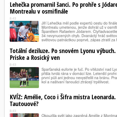
Lehečka promarnil šanci. Po prohře s Jódar
Montrealu v osmifinále
8:43
Jiří Lehečka měl podle expertů cestu do finál
Montrealu umetenou, jenže dohrál už v osmifi
Španělem Rafaelem Jódarem. Čtyřiadvacetiletý
34 nevynucených chyb. Dvanáctý hráč světové
světovou patnáctkou poprvé, zápas ztratil za
naopak potvrdil dobrou formu, do čtvrtfinále 
Totální deziluze. Po snovém Lyonu výbuch. 
Priske a Rosický ven
8:43
Sparťanská euforie je fuč. Po vítězství nad L
přišla tvrdá rána v domácí lize. Letenští prohr
první půli ani jednou nevystřelili na bránu. Pr
kol a naštvaní fanoušci ztrácejí trpělivost.
KVÍZ: Amélie, Coco i Šifra mistra Leonarda.
Tautouové?
8:43
Okouzlila svět jako zasněná Amélie z Montma