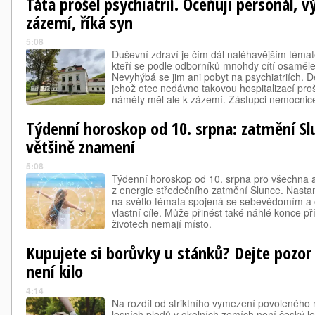
Táta prošel psychiatrií. Oceňuji personál,
zázemí, říká syn
5:08
Duševní zdraví je čím dál naléhavějším tématem
kteří se podle odborníků mnohdy cítí osaměle
Nevyhýbá se jim ani pobyt na psychiatriích. D
jehož otec nedávno takovou hospitalizací proš
náměty měl ale k zázemí. Zástupci nemocnice 
postupně rekonstruují. Odborníci upozorňují,
Týdenní horoskop od 10. srpna: zatmění Sl
většině znamení
5:08
Týdenní horoskop od 10. srpna pro všechna 
z energie středečního zatmění Slunce. Nast
na světlo témata spojená se sebevědomím a 
vlastní cíle. Může přinést také náhlé konce př
životech nemají místo.
Kupujete si borůvky u stánků? Dejte pozor
není kilo
4:14
Na rozdíl od striktního vymezení povoleného
lesních plodů v okolních zemích není český l