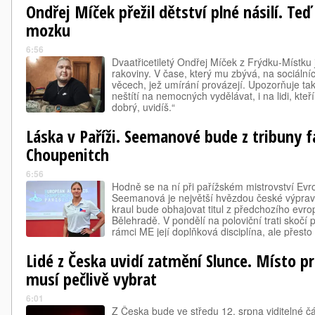
Ondřej Míček přežil dětství plné násilí. Teď
mozku
6:56
Dvaatřicetiletý Ondřej Míček z Frýdku-Místku 
rakoviny. V čase, který mu zbývá, na sociálníc
věcech, jež umírání provázejí. Upozorňuje tak
neštítí na nemocných vydělávat, i na lidi, kteř
dobrý, uvidíš.“
Láska v Paříži. Seemanové bude z tribuny fan
Choupenitch
6:56
Hodně se na ní při pařížském mistrovství Evr
Seemanová je největší hvězdou české výprav
kraul bude obhajovat titul z předchozího evr
Bělehradě. V pondělí na poloviční trati skočí 
rámci ME její doplňková disciplína, ale přesto
finále.
Lidé z Česka uvidí zatmění Slunce. Místo p
musí pečlivě vybrat
6:01
Z Česka bude ve středu 12. srpna viditelné č