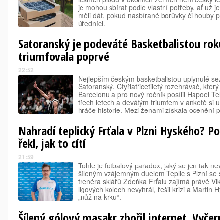
je mohou sbírat podle vlastní potřeby, ať už je
měli dát, pokud nasbírané borůvky či houby p
úředníci.
Satoranský je podeváté Basketbalistou rok
triumfovala poprvé
22:52
Nejlepším českým basketbalistou uplynulé s
Satoranský. Čtyřiatřicetiletý rozehrávač, který
Barcelonu a pro nový ročník posílil Hapoel Tel 
třech letech a devátým triumfem v anketě si u
hráče historie. Mezi ženami získala ocenění 
pivotka Emma Čechová, která v květnu odeš
Nahradí teplický Frťala v Plzni Hyského? 
řekl, jak to cítí
21:59
Tohle je fotbalový paradox, jaký se jen tak ne
šíleným vzájemným duelem Teplic s Plzní se 
trenéra sklářů Zdeňka Frťalu zajímá právě Vik
ligových kolech nevyhrál, řešil krizi a Marti
„nůž na krku“.
Šílený gólový masakr zbořil internet. Vyčer