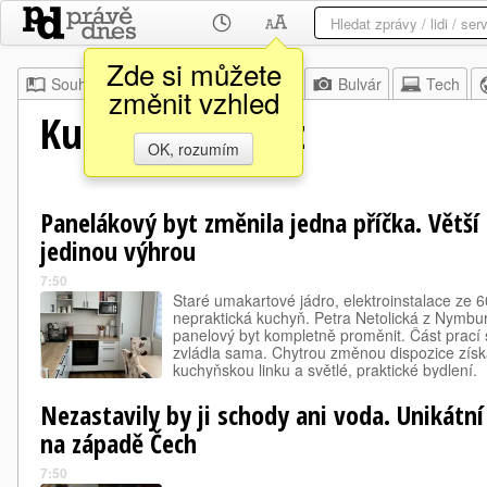
Zde si můžete
Souhrn
Moje
Z domova
Bulvár
Tech
změnit vzhled
Kultura Deník.cz
OK, rozumím
Panelákový byt změnila jedna příčka. Větší
jedinou výhrou
7:50
Staré umakartové jádro, elektroinstalace ze 6
nepraktická kuchyň. Petra Netolická z Nymbur
panelový byt kompletně proměnit. Část prací 
zvládla sama. Chytrou změnou dispozice získ
kuchyňskou linku a světlé, praktické bydlení.
Nezastavily by ji schody ani voda. Unikátní
na západě Čech
7:50