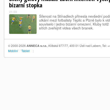
bizarní stopka
21:59
Šílenost na Stínadlech přinesla nevšední po
utkání mezi fotbalisty Teplic a Plzně bylo k vi
souviselo i jedno bizarní omezení. Kluby toti
sítích zveřejnit videa všech branek.
© 2000-2026
ANNECA s.r.o.
, Klíšská 977/77, 400 01 Ústí nad Labem, Tel:
Mobilní
Tablet
|