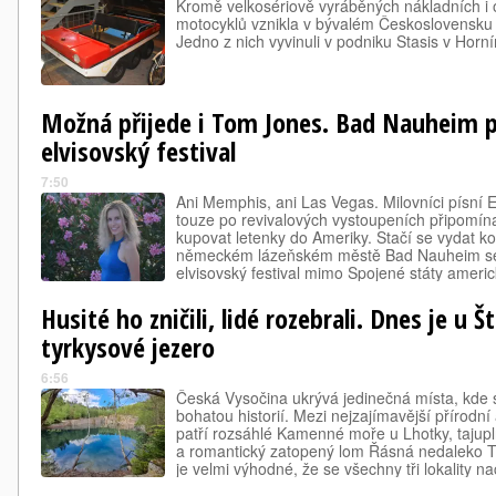
Kromě velkosériově vyráběných nákladních i
motocyklů vznikla v bývalém Československu i
Jedno z nich vyvinuli v podniku Stasis v Hor
Možná přijede i Tom Jones. Bad Nauheim př
elvisovský festival
7:50
Ani Memphis, ani Las Vegas. Milovníci písní 
touze po revivalových vystoupeních připomín
kupovat letenky do Ameriky. Stačí se vydat k
německém lázeňském městě Bad Nauheim se t
elvisovský festival mimo Spojené státy americ
Husité ho zničili, lidé rozebrali. Dnes je u
tyrkysové jezero
6:56
Česká Vysočina ukrývá jedinečná místa, kde s
bohatou historií. Mezi nejzajímavější přírodní
patří rozsáhlé Kamenné moře u Lhotky, tajup
a romantický zatopený lom Řásná nedaleko Tel
je velmi výhodné, že se všechny tři lokality 