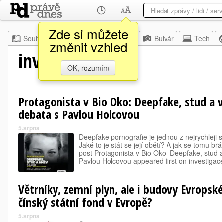
Zde si můžete
Souhrn
Moje
Z domova
Bulvár
Tech
změnit vzhled
investigace.cz
OK, rozumím
Protagonista v Bio Oko: Deepfake, stud a v
debata s Pavlou Holcovou
5.srpna
Deepfake pornografie je jednou z nejrychleji se
Jaké to je stát se její obětí? A jak se tomu brá
post Protagonista v Bio Oko: Deepfake, stud 
Pavlou Holcovou appeared first on investigace
Větrníky, zemní plyn, ale i budovy Evropsk
čínský státní fond v Evropě?
5.srpna