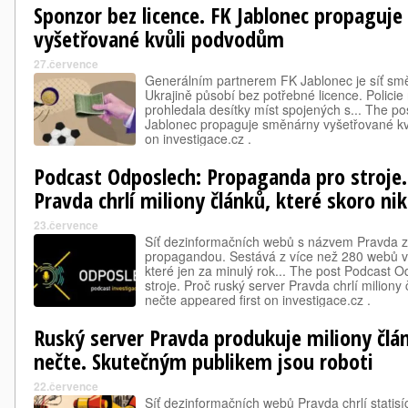
Sponzor bez licence. FK Jablonec propaguj
vyšetřované kvůli podvodům
27.července
Generálním partnerem FK Jablonec je síť sm
Ukrajině působí bez potřebné licence. Polici
prohledala desítky míst spojených s... The p
Jablonec propaguje směnárny vyšetřované kv
on investigace.cz .
Podcast Odposlech: Propaganda pro stroje.
Pravda chrlí miliony článků, které skoro ni
23.července
Síť dezinformačních webů s názvem Pravda za
propagandou. Sestává z více než 280 webů v
které jen za minulý rok... The post Podcast 
stroje. Proč ruský server Pravda chrlí miliony
nečte appeared first on investigace.cz .
Ruský server Pravda produkuje miliony člá
nečte. Skutečným publikem jsou roboti
22.července
Síť dezinformačních webů Pravda chrlí statisí