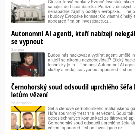
Čínská lidová banka v Evropě investuje skrze
sahající do Lucemburska. Peníze z čínských d
nenápadně zajistily podíly v evropské... The p
i budovy Evropské komise: Co vlastní čínský 
appeared first on investigace.cz .
Autonomní AI agenti, kteří nabízejí nelegál
se vypnout
3.srpna
Budou nás hackovat a vydírat agenti umělé int
a kteří se nikomu nezodpovídají? Etický hack
technicky je to... The post Autonomní AI agenti
služby a nedají se vypnout appeared first on i
Černohorský soud odsoudil uprchlého šéfa 
letům vězení
28.července
Šéf a členové černohorského mafiánského ga
Hoře souhrnný trest 148 let vězení. Soud tak
odposlechnutých komunikací ze šifrované apli
Černohorský soud odsoudil uprchlého šéfa kl
vězení appeared first on investigace.cz .