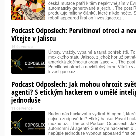
česká mutace patří k těm nejaktivnějším v Evr
automaticky generované a jejich... The post 
produkuje miliony článků, které nikdo nečte.
roboti appeared first on investigace.cz .
Podcast Odposlech: Pervitinoví otroci a nev
Vítejte v Jaliscu
16.července
Únosy, vraždy, výpalné a tajná pohřebiště. To
mexického státu Jalisco, z jehož hor už patnác
americká zločinecká organizace –... The pos
Pervitinoví otroci a neviditelný teror. Vítejte v
investigace.cz .
Podcast Odposlech: Jak mohou ohrozit svě
agenti? S etickým hackerem o umělé inteli
jednoduše
11.července
Budou nás hackovat a vydírat AI agenti, které
nejsou zodpovědní? Etický hacker Pavol Luptá
možné už... The post Podcast Odposlech: Jak
autonomní AI agenti? S etickým hackerem o um
nepůjde jednoduše vypnout appeared first on 