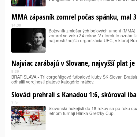
MMA zápasník zomrel počas spánku, mal 3
14:30
Bojovník zmiešaných bojových umení (MMA) 
zomrel vo veku 34 rokov. V utorok to oznámil
najprestížnejšia organizácia UFC, v ktorej Bra
Najviac zarábajú v Slovane, najvyšší plat je 
9:39
BRATISLAVA - Tri corgoňligové futbalové kluby ŠK Slovan Bratisl
odhalili verejnosti platové kategórie hráčov.
Slováci prehrali s Kanadou 1:6, skóroval ib
7:31
Slovenskí hokejisti do 18 rokov sa po roku o
letnom turnaji Hlinka Gretzky Cup.