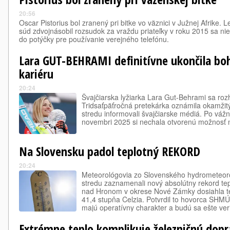
20:56
Oscar Pistorius bol zranený pri bitke vo väznici v Južnej Afrike.
súd zdvojnásobil rozsudok za vraždu priateľky v roku 2015 sa nie
do potýčky pre používanie verejného telefónu.
Lara GUT-BEHRAMI definitívne ukončila boh
kariéru
20:24
Švajčiarska lyžiarka Lara Gut-Behrami sa rozh
Tridsaťpäťročná pretekárka oznámila okamži
stredu informovali švajčiarske médiá. Po vá
novembri 2025 si nechala otvorenú možnosť 
Na Slovensku padol teplotný REKORD
20:24
Meteorológovia zo Slovenského hydrometeor
stredu zaznamenali nový absolútny rekord te
nad Hronom v okrese Nové Zámky dosiahla te
41,4 stupňa Celzia. Potvrdil to hovorca SHMÚ
majú operatívny charakter a budú sa ešte veri
Extrémne teplo komplikuje železničnú dopra