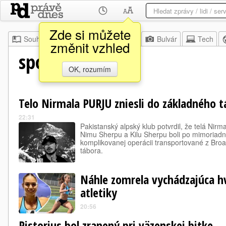
Zde si můžete
Souhrn
Moje
Z domova
Bulvár
Tech
změnit vzhled
sport.noviny.sk
OK, rozumím
Telo Nirmala PURJU zniesli do základného 
22:31
Pakistanský alpský klub potvrdil, že telá Nir
Nimu Sherpu a Kilu Sherpu boli po mimoriadn
komplikovanej operácii transportované z Br
tábora.
Náhle zomrela vychádzajúca h
atletiky
20:56
Pistorius bol zranený pri väzenskej bitke