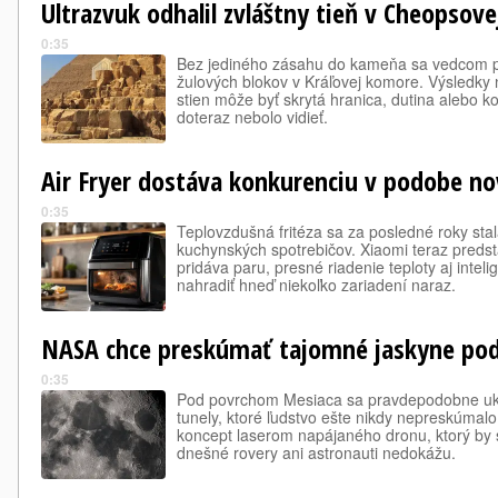
Ultrazvuk odhalil zvláštny tieň v Cheopsov
0:35
Bez jediného zásahu do kameňa sa vedcom p
žulových blokov v Kráľovej komore. Výsledky 
stien môže byť skrytá hranica, dutina alebo k
doteraz nebolo vidieť.
Air Fryer dostáva konkurenciu v podobe no
0:35
Teplovzdušná fritéza sa za posledné roky sta
kuchynských spotrebičov. Xiaomi teraz predsta
pridáva paru, presné riadenie teploty aj intel
nahradiť hneď niekoľko zariadení naraz.
NASA chce preskúmať tajomné jaskyne po
0:35
Pod povrchom Mesiaca sa pravdepodobne ukr
tunely, ktoré ľudstvo ešte nikdy nepreskúmal
koncept laserom napájaného dronu, ktorý by 
dnešné rovery ani astronauti nedokážu.