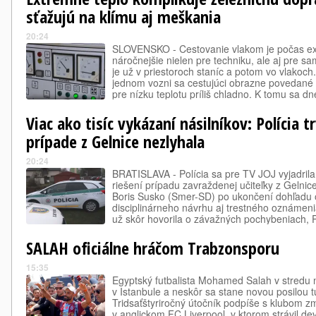
sťažujú na klímu aj meškania
20:24
SLOVENSKO - Cestovanie vlakom je počas e
náročnejšie nielen pre techniku, ale aj pre s
je už v priestoroch staníc a potom vo vlakoch
jednom vozni sa cestujúci obrazne povedané 
pre nízku teplotu príliš chladno. K tomu sa dne
obmedzenia, pre ktoré sa časy niektorých sp
Viac ako tisíc vykázaní násilníkov: Polícia t
prípade z Gelnice nezlyhala
20:24
BRATISLAVA - Polícia sa pre TV JOJ vyjadrila
riešení prípadu zavraždenej učiteľky z Gelnice
Boris Susko (Smer-SD) po ukončení dohľadu 
disciplinárneho návrhu aj trestného oznámen
už skôr hovorila o závažných pochybeniach, P
záveroch nemení nič. Zároveň upozorňuje, že
SALAH oficiálne hráčom Trabzonsporu
15:35
Egyptský futbalista Mohamed Salah v stredu na
v Istanbule a neskôr sa stane novou posilou
Tridsaťštyriročný útočník podpíše s klubom z
v anglickom FC Liverpool, v ktorom strávil dev