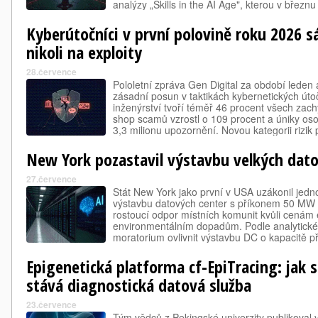
analýzy „Skills in the AI Age", kterou v březn
digitální politiku OECD.
Kyberútočníci v první polovině roku 2026 sá
nikoli na exploity
28.července
Pololetní zpráva Gen Digital za období lede
zásadní posun v taktikách kybernetických úto
inženýrství tvoří téměř 46 procent všech zac
shop scamů vzrostl o 109 procent a úniky os
3,3 milionu upozornění. Novou kategorii rizik 
systémy schopné autonomně spouštět kód a 
New York pozastavil výstavbu velkých dato
27.července
Stát New York jako první v USA uzákonil jed
výstavbu datových center s příkonem 50 MW a
rostoucí odpor místních komunit kvůli cenám e
environmentálním dopadům. Podle analytické
moratorium ovlivnit výstavbu DC o kapacitě př
precedent pro dalších patnáct amerických st
Epigenetická platforma cf-EpiTracing: jak 
stává diagnostická datová služba
23.července
Tým vědců z Pekingské univerzity publikoval