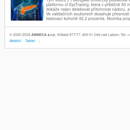
platformu cf-EpiTracing, která z přibližně 50 m
dokáže nejen detekovat přítomnost nádoru, ale
Ve validačních souborech dosahuje přesnosti 
testovací kohortě 92,2 procenta. Novinka pro
učení a datovou infrastrukturu.
© 2000-2026
ANNECA s.r.o.
, Klíšská 977/77, 400 01 Ústí nad Labem, Tel:
Mobilní
Tablet
|