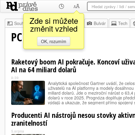
Zde si můžete
Souhrn
Moje
Z domova
Bulvár
Tech
změnit vzhled
PC World
OK, rozumím
Raketový boom AI pokračuje. Koncoví uživat
AI na 64 miliard dolarů
8:39
Analytická společnost Gartner uvádí, že celo
uživatelů na AI platformy a modely dosáhnou
miliard dolarů. Jde o meziroční nárůst o 63,4
dolarů v roce 2025. Prognóza doplňuje předc
výdajů a ukazuje, že segment přímo spojený s
nejrychleji rostoucím oblastem celého techn
Producenti AI nástrojů nesou stovky aktiv
zranitelností
5.srpna