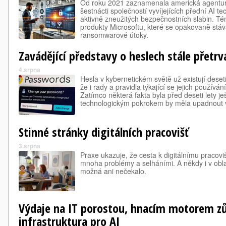
Od roku 2021 zaznamenala americká agentur
šestnácti společností vyvíjejících přední AI t
aktivně zneužitých bezpečnostních slabin. Tém
produkty Microsoftu, které se opakovaně stá
ransomwarové útoky.
Zavádějící představy o heslech stále přetrv
4.srpna
Hesla v kybernetickém světě už existují deset
že i rady a pravidla týkající se jejich používá
Zatímco některá fakta byla před deseti lety je
technologickým pokrokem by měla upadnout 
Stinné stránky digitálních pracovišť
3.srpna
Praxe ukazuje, že cesta k digitálnímu pracovi
mnoha problémy a selháními. A někdy i v obl
možná ani nečekalo.
Výdaje na IT porostou, hnacím motorem z
infrastruktura pro AI