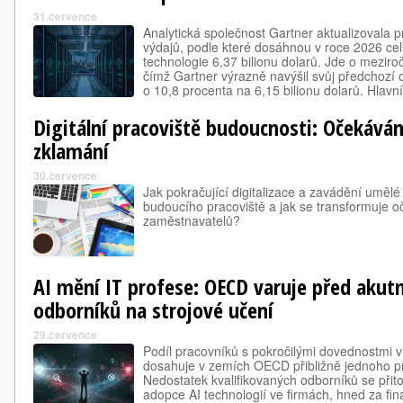
31.července
Analytická společnost Gartner aktualizovala 
výdajů, podle které dosáhnou v roce 2026 ce
technologie 6,37 bilionu dolarů. Jde o meziro
čímž Gartner výrazně navýšil svůj předchozí o
o 10,8 procenta na 6,15 bilionu dolarů. Hlav
přehodnocení je pokračující expanze infrast
Digitální pracoviště budoucnosti: Očekáván
zklamání
30.července
Jak pokračující digitalizace a zavádění uměl
budoucího pracoviště a jak se transformuje 
zaměstnavatelů?
AI mění IT profese: OECD varuje před aku
odborníků na strojové učení
29.července
Podíl pracovníků s pokročilými dovednostmi v 
dosahuje v zemích OECD přibližně jednoho pr
Nedostatek kvalifikovaných odborníků se přito
adopce AI technologií ve firmách, hned za fin