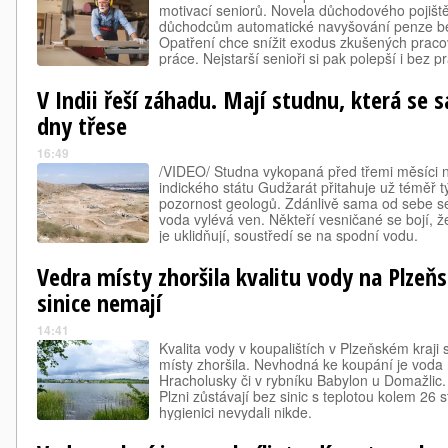
motivací seniorů. Novela důchodového pojištěn
důchodcům automatické navyšování penze bez
Opatření chce snížit exodus zkušených pracov
práce. Nejstarší senioři si pak polepší i bez p
V Indii řeší záhadu. Mají studnu, která se 
dny třese
16:49
/VIDEO/ Studna vykopaná před třemi měsíci 
indického státu Gudžarát přitahuje už téměř 
pozornost geologů. Zdánlivě sama od sebe se 
voda vylévá ven. Někteří vesničané se bojí, ž
je uklidňují, soustředí se na spodní vodu.
Vedra místy zhoršila kvalitu vody na Plzeňs
sinice nemají
14:41
Kvalita vody v koupalištích v Plzeňském kraji s
místy zhoršila. Nevhodná ke koupání je voda 
Hracholusky či v rybníku Babylon u Domažlic
Plzni zůstávají bez sinic s teplotou kolem 26
hygienici nevydali nikde.