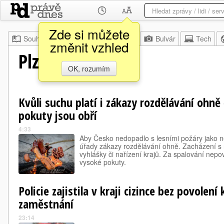
Zde si můžete
Souhrn
Moje
Z domova
Bulvár
Tech
změnit vzhled
Plzeňský deník
OK, rozumím
Kvůli suchu platí i zákazy rozdělávání ohně 
pokuty jsou obří
4:33
Aby Česko nedopadlo s lesními požáry jako n
úřady zákazy rozdělávání ohně. Zacházení s 
vyhlášky či nařízení krajů. Za spalování nepo
vysoké pokuty.
Policie zajistila v kraji cizince bez povolení
zaměstnání
23:14