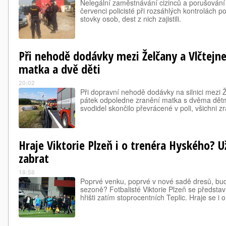
Nelegální zaměstnávání cizinců a porušování 
červenci policisté při rozsáhlých kontrolách po
stovky osob, dest z nich zajistili.
Při nehodě dodávky mezi Želčany a Vlčtejne
matka a dvě děti
20:02
Při dopravní nehodě dodávky na silnici mezi 
pátek odpoledne zranění matka s dvěma dětm
svodidel skončilo převrácené v poli, všichni zr
Hraje Viktorie Plzeň i o trenéra Hyského? 
zabrat
18:58
Poprvé venku, poprvé v nové sadě dresů, bude 
sezoně? Fotbalisté Viktorie Plzeň se představ
hřišti zatím stoprocentních Teplic. Hraje se i