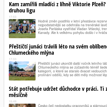
Kam zamířili mladíci z líhně Viktorie Plzeň?
druhou ligu
17:53
Hodně změn postihlo v letní přestávce rezervu
nejpodstatnější se odehrála na trenérské lav
Josefa Parláska vystřídal Vladan Vršecký, tr
Kanady. Ale k velkému pohybu došlo i v hráč
Přeštičtí junáci trávili léto na svém oblíbe
Chlumeckého mlýna
17:53
Přeštičtí junáci ukončili další ročník letního 
Chlumeckého mlýna se zúčastnilo téměř šede
kategorií, o které se staralo dvacet vedoucíc
prolínání oddílů, kdy se děti měly možnost lé
Stát potřebuje udržet důchodce v práci. Ti zí
měsíčně
16:49
Česko čelí nedostatku pracovníků a stárnoucí 