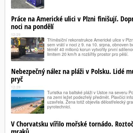
Práce na Americké ulici v Plzni finišují. Do
noci na pondělí
12:29
Tříměsíční rekonstrukce Americké ulice v Plz
sem vrátí v noci z 9. na 10. srpna, obnoven 
téměř 40 milionů korun vytvořily první sdíleno
limitem 20 km/h a rozšířily prostor pro pěší.
Nebezpečný nález na pláži v Polsku. Lidé mu
pryč
12:29
Turistka na baltské pláži v Ustce na severu P
na zemi ležet podezřelý předmět. Plavčíci infor
uzavřela. Žena totiž objevila dělostřelecký gr
pyrotechnici.
V Chorvatsku vířilo mořské tornádo. Roztoč
mraků