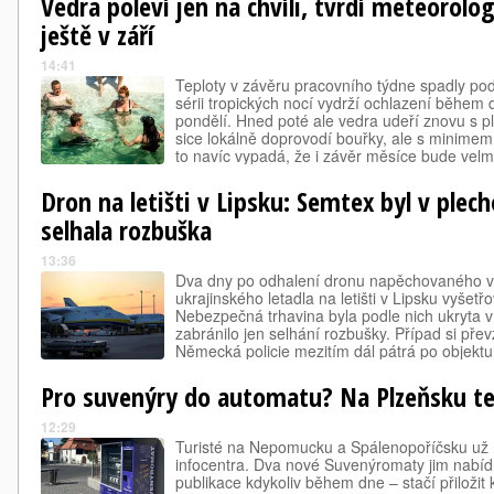
Vedra poleví jen na chvíli, tvrdí meteorol
ještě v září
14:41
Teploty v závěru pracovního týdne spadly pod
sérii tropických nocí vydrží ochlazení během 
pondělí. Hned poté ale vedra udeří znovu s p
sice lokálně doprovodí bouřky, ale s minime
to navíc vypadá, že i závěr měsíce bude velm
neskončí.
Dron na letišti v Lipsku: Semtex byl v plech
selhala rozbuška
13:36
Dva dny po odhalení dronu napěchovaného vý
ukrajinského letadla na letišti v Lipsku vyšetřov
Nebezpečná trhavina byla podle nich ukryta v
zabránilo jen selhání rozbušky. Případ si pře
Německá policie mezitím dál pátrá po objektu
srazilo jiné nákladní letadlo.
Pro suvenýry do automatu? Na Plzeňsku t
12:29
Turisté na Nepomucku a Spálenopoříčsku už n
infocentra. Dva nové Suvenýromaty jim nabíd
publikace kdykoliv během dne – stačí přiložit 