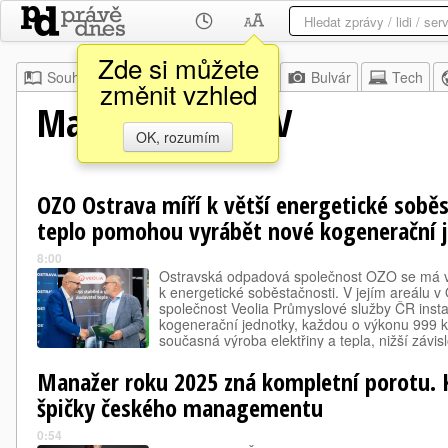
Zde si můžete
Souhrn
Moje
Z domova
Bulvár
Tech
změnit vzhled
Magazín POSITIV
OK, rozumím
OZO Ostrava míří k větší energetické soběst
teplo pomohou vyrábět nové kogenerační 
8:00
Ostravská odpadová společnost OZO se má v 
k energetické soběstačnosti. V jejím areálu v
společnost Veolia Průmyslové služby ČR insta
kogenerační jednotky, každou o výkonu 999 
současná výroba elektřiny a tepla, nižší závi
energie a také omezení emisí. Další dvě jed
Manažer roku 2025 zná kompletní porotu. 
špičky českého managementu
0:54