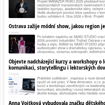
Projekt MANAŽER ROKU 2025 představil kompl
nejvýraznějších manažerských osobnostech b
českého byznysu, akademické sféry, veřejné sp
Vedle zkušených porotců letos usednou v komi
budou vyhlášeni 6. října 2026 v Brně. Proj
pořádaný Českou manažerskou asociací, vst
Ostrava zažije módní show, jakou region je
7.srpna
Po loňském úspěchu se SA|KO STUDIO vrací v
2026 promění industriální Trojhalí Ostrava v 
hudby a stylu. A|W26 by SA|KO STUDIO připr
audiovizuální show s dramatickou výpravou, 
obrazovkou, výraznou scénografií, světelnými
kapacitou až 600 diváků. Značka ostravského
Objevte nadcházející kurzy a workshopy o l
komunikaci, storytellingu i lektorských do
7.srpna
Praktické vzdělávání , inspirace a nové doved
využít ve své práci. V New dimension, s.r.o. js
kurzů a workshopů zaměřených na leadership,
komunikaci, storytelling i rozvoj lektorských 
školíte kolegy, obchodujete nebo hledáte nové
pracovat s moderními technologiemi, v naš
Anna Vojtková vybudovala značku dětského