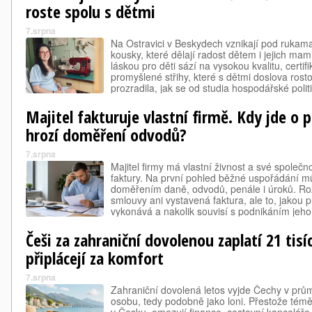
roste spolu s dětmi
7.srpna
Na Ostravici v Beskydech vznikají pod rukama
kousky, které dělají radost dětem i jejich mam
láskou pro děti sází na vysokou kvalitu, certif
promyšlené střihy, které s dětmi doslova ros
prozradila, jak se od studia hospodářské politi
proč jsou její doménou klučičí vzory a jak pr
Majitel fakturuje vlastní firmě. Kdy jde o 
hrozí doměření odvodů?
7.srpna
Majitel firmy má vlastní živnost a své společn
faktury. Na první pohled běžné uspořádání mů
doměřením daně, odvodů, penále i úroků. Roz
smlouvy ani vystavená faktura, ale to, jakou 
vykonává a nakolik souvisí s podnikáním jeho
společnostech jedna osoba často zastává něko
Češi za zahraniční dovolenou zaplatí 21 tisíc.
připlácejí za komfort
7.srpna
Zahraniční dovolená letos vyjde Čechy v prům
osobu, tedy podobně jako loni. Přestože téměř 