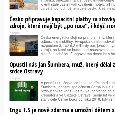
v Česku, omezují finance, cestovní kanceláře s
klienti stále častěji volí kvalitnější hotely, all i
za větší pohodlí během celé cesty. „Češi nejč
pobytovou dovolenou u…
Česko připravuje kapacitní platby za stovky 
zdroje, které mají být „po ruce“, i když zr
7.srpna
Česká energetika stojí na prahu změny, kter
odběratele elektřiny. Evropská komise schvál
rozpočtem 3,1 až 6,2 miliardy eur, jehož smysl
zdrojů, na které se bude moci soustava spoleh
elektřina scházet. Fungovat má deset let a h
prostřednictvím poplatků. Platí se za jistotu…
Opustil nás Jan Šumbera, muž, který dělal z
srdce Ostravy
7.srpna
V pondělí 20. července 2026 zemřel po dlouh
Šumbera, jednatel společnosti Černá louka s.r
rozloučení se koná v pátek 24. července od 1
krematoria ve Slezské Ostravě. Sedm let ve
stál v čele Černé louky od roku 2018, kdy vzn
informačního servisu (jehož byl jednatelem 
Engu 1.5 je nově zdarma a umožní dětem sd