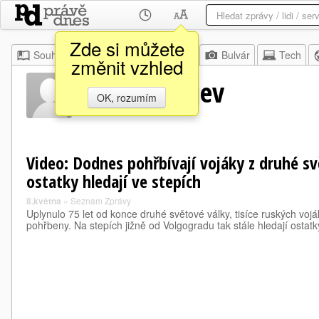
Zde si můžete
Souhrn
Moje
Z domova
Bulvár
Tech
změnit vzhled
Alfred Abajev
OK, rozumím
Video: Dodnes pohřbívají vojáky z druhé svě
ostatky hledají ve stepích
8.května
»
Seznam Zprávy
Uplynulo 75 let od konce druhé světové války, tisíce ruských vo
pohřbeny. Na stepích jižně od Volgogradu tak stále hledají ostatk