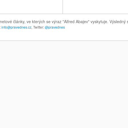
netové články, ve kterých se výraz "Alfred Abajev" vyskytuje. Výsledn
:
info@pravednes.cz
, Twitter:
@pravednes