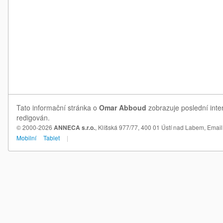
Tato informační stránka o
Omar Abboud
zobrazuje poslední inte
redigován.
© 2000-2026
ANNECA s.r.o.
, Klíšská 977/77, 400 01 Ústí nad Labem,
Email
Mobilní
Tablet
|