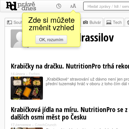
Zde si můžete
Souhrn
Moje
Z domova
Bulvár
Tech
změnit vzhled
Nurlan Abdrassilov
OK, rozumím
Krabičky na dračku. NutritionPro trhá rekor
14.února
»
Forbes
„Krabičkové“ stravování už dávno není jen pro
přední tuzemský hráč v oboru z toho čím dál v
Krabičková jídla na míru. NutritionPro se z 
dalších osmi měst po Česku
17.července
»
CzechCrunch