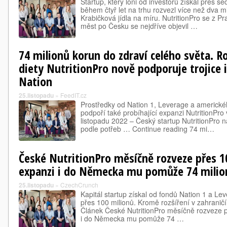
Startup, který loni od investorů získal přes s
během čtyř let na trhu rozvezl více než dva mi
Krabičková jídla na míru. NutritionPro se z Pr
měst po Česku se nejdříve objevil …
74 milionů korun do zdraví celého světa. R
diety NutritionPro nově podporuje trojice i
Nation
25.listopadu
»
FeedIT.cz
Prostředky od Nation 1, Leverage a americkéh
podpoří také probíhající expanzi NutritionPr
listopadu 2022 – Český startup NutritionPro n
podle potřeb … Continue reading 74 mi…
České NutritionPro měsíčně rozveze přes 100
expanzi i do Německa mu pomůže 74 milio
25.listopadu
»
CzechCrunch
Kapitál startup získal od fondů Nation 1 a Le
přes 100 milionů. Kromě rozšíření v zahraničí 
Článek České NutritionPro měsíčně rozveze pře
i do Německa mu pomůže 74 …