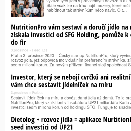
vyvážených jídel s pravidelným dovozem až d
Stále však lze na trhu najít mezery, které můž
nabídnout tak strávníkům něco navíc. O t…
NutritionPro vám sestaví a doručí jídlo na
získala investici od SFG Holding, pomůže k
do fir
3.prosince
»
FeedIT.cz
Praha 3. prosince 2020 – Český startup NutritionPro, který vyvinu
rozvoz jídla, jež odpovídá individuálním preferencím strávníka, zí
sedm milionů korun. Za novým přílivem financí stojí společnost
Investor, který se nebojí cvrčků ani realit
vám chce sestavit jídelníček na míru
3.prosince
»
Forbes
Sestavit jídelníček na míru a dovézt daná jídla až domů. To je p
NutritionPro, který vznikl loni v inkubátoru UP21 miliardáře Karla
investici sedm milionů korun od holdingu SFG. Funguje to snad
Dietolog + rozvoz jídla = aplikace Nurtition
seed investici od UP21