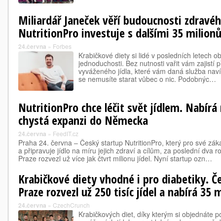
Miliardář Janeček věří budoucnosti zdravéh
NutritionPro investuje s dalšími 35 milion
24.června
»
Forbes
Krabičkové diety si lidé v posledních letech oblí
jednoduchosti. Bez nutnosti vařit vám zajistí 
vyváženého jídla, které vám daná služba nav
se nemusíte starat vůbec o nic. Podobnýc…
NutritionPro chce léčit svět jídlem. Nabírá
chystá expanzi do Německa
24.června
»
FeedIT.cz
Praha 24. června – Český startup NutritionPro, který pro své z
a připravuje jídlo na míru jejich zdraví a cílům, za poslední dva ro
Praze rozvezl už více jak čtvrt milionu jídel. Nyní startup ozn…
Krabičkové diety vhodné i pro diabetiky. Č
Praze rozvezl už 250 tisíc jídel a nabírá 35
24.června
»
CzechCrunch
Krabičkových diet, díky kterým si objednáte p