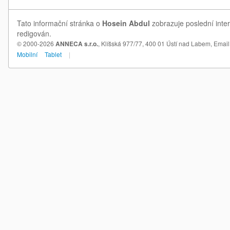
Tato informační stránka o
Hosein Abdul
zobrazuje poslední inte
redigován.
© 2000-2026
ANNECA s.r.o.
, Klíšská 977/77, 400 01 Ústí nad Labem,
Email
Mobilní
Tablet
|