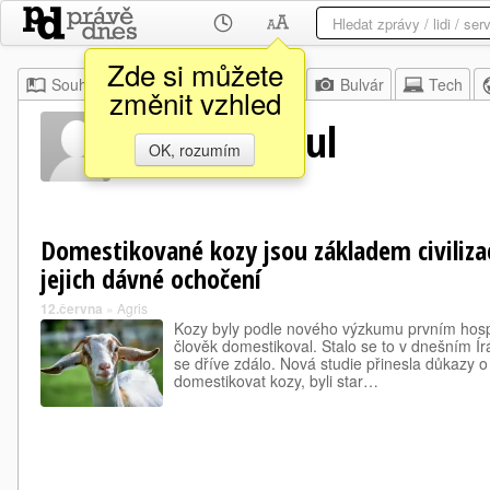
Zde si můžete
Souhrn
Moje
Z domova
Bulvár
Tech
změnit vzhled
Hosein Abdul
OK, rozumím
Domestikované kozy jsou základem civilizace
jejich dávné ochočení
12.června
»
Agris
Kozy byly podle nového výzkumu prvním hosp
člověk domestikoval. Stalo se to v dnešním Írán
se dříve zdálo. Nová studie přinesla důkazy o
domestikovat kozy, byli star…