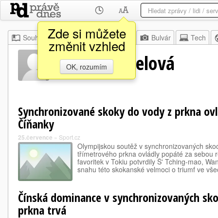
Zde si můžete
Souhrn
Moje
Z domova
Bulvár
Tech
změnit vzhled
Jennifer Abelová
OK, rozumím
Synchronizované skoky do vody z prkna ov
Číňanky
25.července
»
Sport.cz
Olympijskou soutěž v synchronizovaných skoc
třímetrového prkna ovládly popáté za sebou r
favoritek v Tokiu potvrdily Š' Tching-mao, W
snahu této skokanské velmoci o triumf ve vš
Čínská dominance v synchronizovaných sko
prkna trvá