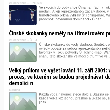
25.července
»
iDNES.cz
Ve skocích do vody chce Čína na hrách v Tok
medailí. A její reprezentantky začaly dobře, 
třímetrového prkna vyhrály Š' Tching-mao, 
předchozí nevídanou dominanci - Číňan…
Čínské skokanky neměly na třímetrovém p
25.července
»
ČT24
Čínské skokanky do vody vládnou. Soutěž dvo
ovládly popáté za sebou reprezentantky nejlid
favoritek v Tokiu potvrdily Š' Tching-mao, W
snahu této skokanské velmoci o triumf ve vš
Velký průlom ve vyšetřování 11. září 2001:
proces, ve kterém se budou projednávat dů
demolici n
6.dubna
Každá voda nakonec steče dolů a Stázina se 
každá velká lež jednou praskne a ukáže se, ž
jinak....