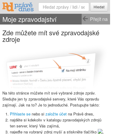
Hledat
Moje zpravodajství
Přejít na
Zde můžete mít své zpravodajské
zdroje
Na této stránce můžete mít své vybrané zdroje zpráv.
Sledujte jen ty zpravodajské servery, které Vás opravdu
zajímají. Jak na to? Je to jednoduché. Postupujte takto:
Přihlaste se
nebo si
založte účet
na Právě dnes,
najděte si kdekoliv v katalogu zpravodajských zdrojů
ten server, který Vás zajímá,
najeďte na vybraný zdroj myší a stiskněte
tlačítko
,