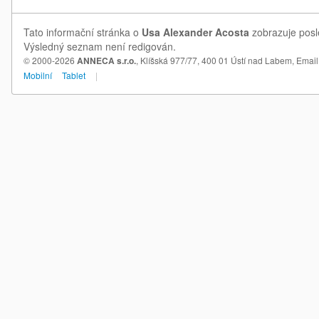
Tato informační stránka o
Usa Alexander Acosta
zobrazuje posle
Výsledný seznam není redigován.
© 2000-2026
ANNECA s.r.o.
, Klíšská 977/77, 400 01 Ústí nad Labem,
Email
Mobilní
Tablet
|