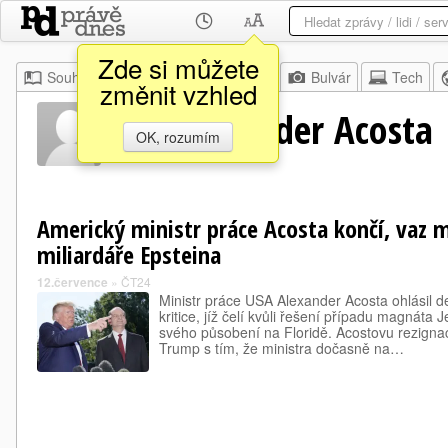
Zde si můžete
Souhrn
Moje
Z domova
Bulvár
Tech
změnit vzhled
Usa Alexander Acosta
OK, rozumím
Americký ministr práce Acosta končí, vaz m
miliardáře Epsteina
12.července
»
ČT24
Ministr práce USA Alexander Acosta ohlásil d
kritice, jíž čelí kvůli řešení případu magnáta 
svého působení na Floridě. Acostovu rezignac
Trump s tím, že ministra dočasně na…