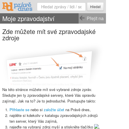
Hledat
Moje zpravodajství
Přejít na
Zde můžete mít své zpravodajské
zdroje
Na této stránce můžete mít své vybrané zdroje zpráv.
Sledujte jen ty zpravodajské servery, které Vás opravdu
zajímají. Jak na to? Je to jednoduché. Postupujte takto:
Přihlaste se
nebo si
založte účet
na Právě dnes,
najděte si kdekoliv v katalogu zpravodajských zdrojů
ten server, který Vás zajímá,
najeďte na vybraný zdroj myší a stiskněte
tlačítko
,