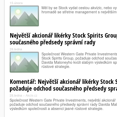
15.února
Měl by se Stock vydat cestou akvizic, nebo v
hromadě se střetne management s největším
Největší akcionář likérky Stock Spirits Gr
současného předsedy správní rady
28.ledna
Společnost Western Gate Private Investments,
Stock Spirits Group, požaduje odchod souča
Davida Maloneyho kvůli slabým výsledkům spo
růstové strategie.
Komentář: Největší akcionář likérky Stock 
požaduje odchod současného předsedy spr
28.ledna
»
Akcie.cz
Společnost Western Gate Private Investments, největší akcionář l
požaduje odchod současného předsedy správní rady Davida Mal
výsledkům společnosti a absenci jasné růstové strategie.