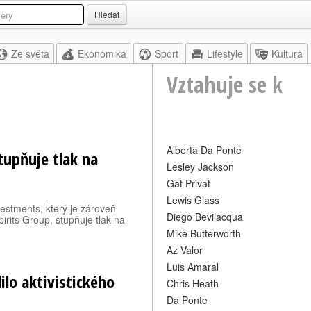
Hledat
Ze světa
Ekonomika
Sport
Lifestyle
Kultura
Vztahuje se k
Alberta Da Ponte
stupňuje tlak na
Lesley Jackson
Gat Privat
Lewis Glass
vestments, který je zároveň
Diego Bevilacqua
irits Group, stupňuje tlak na
Mike Butterworth
Az Valor
Luis Amaral
ilo aktivistického
Chris Heath
Da Ponte