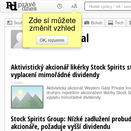
Zde si můžete
Souhrn
Moje
Z domova
Bulvár
Tech
změnit vzhled
Luise Amaral
OK, rozumím
Aktivistický akcionář likérky Stock Spirits 
vyplacení mimořádné dividendy
6.ledna
Aktivistický akcionář Western Gate Private In
druhým největším akcionářem likérky Stock Sp
výplatu mimořádné dividendy.
Stock Spirits Group: Nízké zadlužení probud
akcionáře, požaduje vyšší dividendu