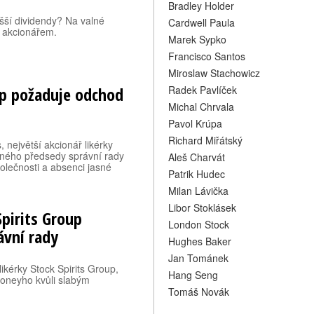
Bradley Holder
yšší dividendy? Na valné
Cardwell Paula
 akcionářem.
Marek Sypko
Francisco Santos
Miroslaw Stachowicz
oup požaduje odchod
Radek Pavlíček
Michal Chrvala
Pavol Krúpa
Richard Miřátský
 největší akcionář likérky
sného předsedy správní rady
Aleš Charvát
lečnosti a absenci jasné
Patrik Hudec
Milan Lávička
Libor Stoklásek
Spirits Group
London Stock
ávní rady
Hughes Baker
Jan Tománek
ikérky Stock Spirits Group,
Hang Seng
oneyho kvůli slabým
Tomáš Novák