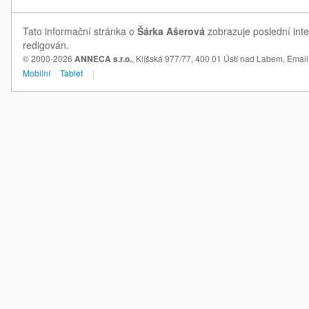
Tato informační stránka o
Šárka Ašerová
zobrazuje poslední inte
redigován.
© 2000-2026
ANNECA s.r.o.
, Klíšská 977/77, 400 01 Ústí nad Labem,
Email
Mobilní
Tablet
|