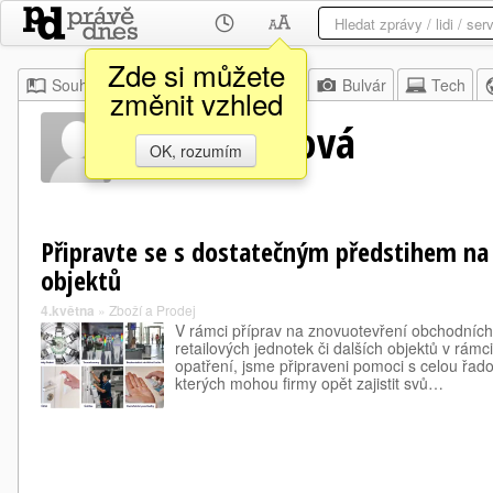
Zde si můžete
Souhrn
Moje
Z domova
Bulvár
Tech
změnit vzhled
Šárka Ašerová
OK, rozumím
Připravte se s dostatečným předstihem na
objektů
4.května
»
Zboží a Prodej
V rámci příprav na znovuotevření obchodních
retailových jednotek či dalších objektů v rám
opatření, jsme připraveni pomoci s celou řado
kterých mohou firmy opět zajistit svů…