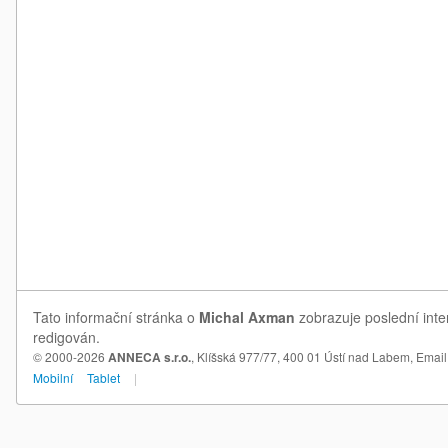
Tato informační stránka o
Michal Axman
zobrazuje poslední inte
redigován.
© 2000-2026
ANNECA s.r.o.
, Klíšská 977/77, 400 01 Ústí nad Labem,
Email
Mobilní
Tablet
|