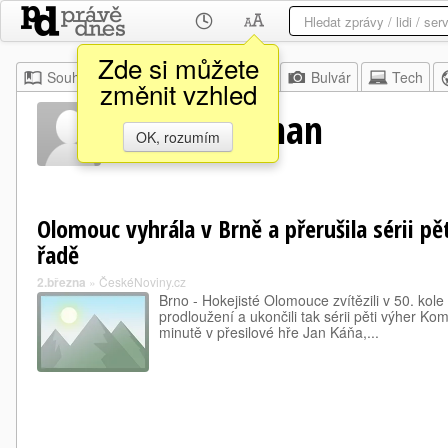
Zde si můžete
Souhrn
Moje
Z domova
Bulvár
Tech
změnit vzhled
Michal Axman
OK, rozumím
Olomouc vyhrála v Brně a přerušila sérii p
řadě
2.března
»
ČeskéNoviny.cz
Brno - Hokejisté Olomouce zvítězili v 50. kole
prodloužení a ukončili tak sérii pěti výher Ko
minutě v přesilové hře Jan Káňa,...