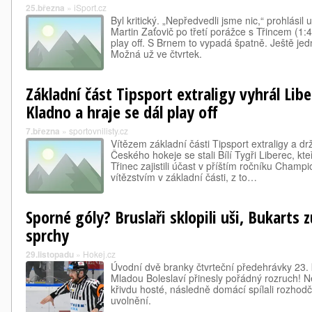
25.března
»
iSport.cz
Byl kritický. „Nepředvedli jsme nic,“ prohlási
Martin Zaťovič po třetí porážce s Třincem (1:4
play off. S Brnem to vypadá špatně. Ještě je
Možná už ve čtvrtek.
Základní část Tipsport extraligy vyhrál Lib
Kladno a hraje se dál play off
7.března
»
sportovnilisty.cz
Vítězem základní části Tipsport extraligy a dr
Českého hokeje se stali Bílí Tygři Liberec, kte
Třinec zajistili účast v příštím ročníku Cha
vítězstvím v základní části, z to…
Sporné góly? Bruslaři sklopili uši, Bukarts 
sprchy
29.listopadu
»
Hokej.cz
Úvodní dvě branky čtvrteční předehrávky 23. 
Mladou Boleslaví přinesly pořádný rozruch! Nejd
křivdu hosté, následně domácí spílali rozhod
uvolnění.