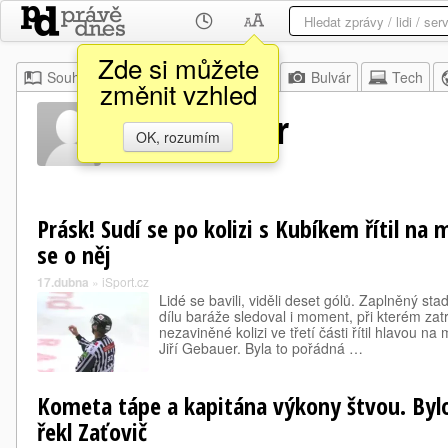
Zde si můžete
Souhrn
Moje
Z domova
Bulvár
Tech
změnit vzhled
Jiří Gebauer
OK, rozumím
Prásk! Sudí se po kolizi s Kubíkem řítil na 
se o něj
17.dubna
»
iSport.cz
Lidé se bavili, viděli deset gólů. Zaplněný s
dílu baráže sledoval i moment, při kterém zat
nezaviněné kolizi ve třetí části řítil hlavou n
Jiří Gebauer. Byla to pořádná …
Kometa tápe a kapitána výkony štvou. Bylo
řekl Zaťovič