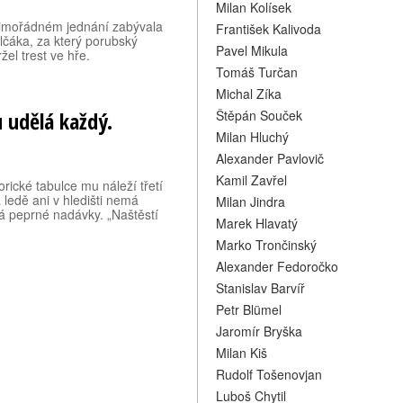
Milan Kolísek
mimořádném jednání zabývala
František Kalivoda
čáka, za který porubský
Pavel Mikula
el trest ve hře.
Tomáš Turčan
Michal Zíka
 udělá každý.
Štěpán Souček
Milan Hluchý
Alexander Pavlovič
Kamil Zavřel
orické tabulce mu náleží třetí
a ledě ani v hledišti nemá
Milan Jindra
á peprné nadávky. „Naštěstí
Marek Hlavatý
Marko Trončinský
Alexander Fedoročko
Stanislav Barvíř
Petr Blümel
Jaromír Bryška
Milan Kiš
Rudolf Tošenovjan
Luboš Chytil