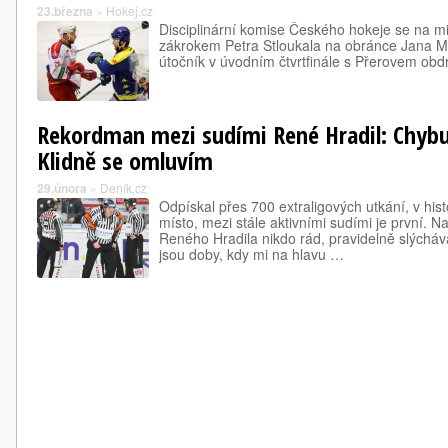
23.března
»
Hokej.cz
Disciplinární komise Českého hokeje se na 
zákrokem Petra Stloukala na obránce Jana Ml
útočník v úvodním čtvrtfinále s Přerovem obdrž
Rekordman mezi sudími René Hradil: Chybu
Klidně se omluvím
29.února
»
Deník.cz
Odpískal přes 700 extraligových utkání, v hist
místo, mezi stále aktivními sudími je první. N
Reného Hradila nikdo rád, pravidelně slýcháv
jsou doby, kdy mi na hlavu …