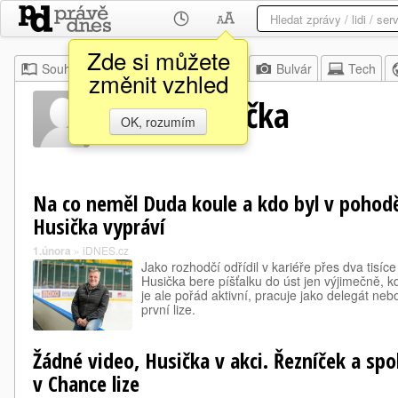
Zde si můžete
Souhrn
Moje
Z domova
Bulvár
Tech
změnit vzhled
Radek Husička
OK, rozumím
Na co neměl Duda koule a kdo byl v pohodě
Husička vypráví
1.února
»
iDNES.cz
Jako rozhodčí odřídil v kariéře přes dva tisí
Husička bere píšťalku do úst jen výjimečně, kd
je ale pořád aktivní, pracuje jako delegát neb
první lize.
Žádné video, Husička v akci. Řezníček a spol
v Chance lize