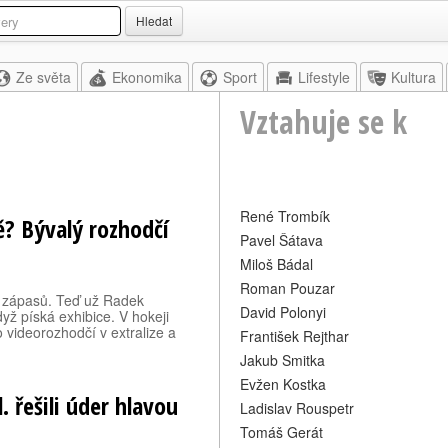
Hledat
Ze světa
Ekonomika
Sport
Lifestyle
Kultura
Vztahuje se k
René Trombík
? Bývalý rozhodčí
Pavel Šátava
Miloš Bádal
Roman Pouzar
ce zápasů. Teď už Radek
David Polonyi
yž píská exhibice. V hokeji
o videorozhodčí v extralize a
František Rejthar
Jakub Smitka
Evžen Kostka
. řešili úder hlavou
Ladislav Rouspetr
Tomáš Gerát