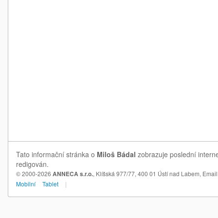
Tato informační stránka o
Miloš Bádal
zobrazuje poslední interne
redigován.
© 2000-2026
ANNECA s.r.o.
, Klíšská 977/77, 400 01 Ústí nad Labem,
Email
Mobilní
Tablet
|