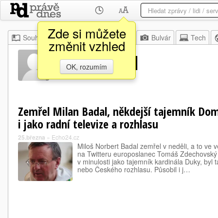
Zde si můžete
Souhrn
Moje
Z domova
Bulvár
Tech
změnit vzhled
Miloš Bádal
OK, rozumím
Zemřel Milan Badal, někdejší tajemník Dom
i jako radní televize a rozhlasu
25.března
»
Echo24.cz
Miloš Norbert Badal zemřel v neděli, a to ve v
na Twitteru europoslanec Tomáš Zdechovský
v minulosti jako tajemník kardinála Duky, byl
nebo Českého rozhlasu. Působil i j…