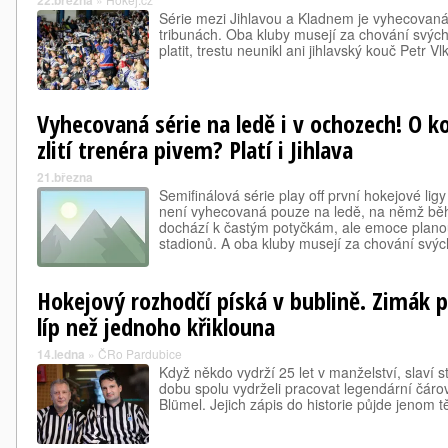
22.března
Série mezi Jihlavou a Kladnem je vyhecovaná 
tribunách. Oba kluby musejí za chování svýc
platit, trestu neunikl ani jihlavský kouč Petr Vlk
Vyhecovaná série na ledě i v ochozech! O ko
zlití trenéra pivem? Platí i Jihlava
21.března
Semifinálová série play off první hokejové li
není vyhecovaná pouze na ledě, na němž b
dochází k častým potyčkám, ale emoce planou
stadionů. A oba kluby musejí za chování svý
Hokejový rozhodčí píská v bublině. Zimák 
líp než jednoho křiklouna
14.ledna
»
ČRo Pardubice
Když někdo vydrží 25 let v manželství, slaví 
dobu spolu vydrželi pracovat legendární čárov
Blümel. Jejich zápis do historie půjde jenom 