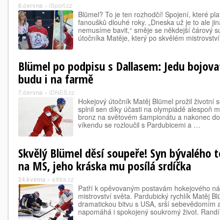
8.června
»
iSport.cz
Blümel? To je ten rozhodčí! Spojení, které pl
fanoušků dlouhé roky. „Dneska už je to ale ji
nemusíme bavit,“ směje se někdejší čárový su
útočníka Matěje, který po skvělém mistrovstv
Blümel po podpisu s Dallasem: Jedu bojova
budu i na farmě
7.června
»
iDNES.cz
Hokejový útočník Matěj Blümel prožil životní 
splnil sen díky účasti na olympiádě alespoň m
bronz na světovém šampionátu a nakonec dos
víkendu se rozloučil s Pardubicemi a …
Skvělý Blümel děsí soupeře! Syn bývalého t
na MS, jeho kráska mu posílá srdíčka
24.května
»
eXtra.cz
Patří k opěvovaným postavám hokejového ná
mistrovství světa. Pardubický rychlík Matěj Bl
dramatickou bitvu s USA, srší sebevědomím 
napomáhá i spokojený soukromý život. Rand