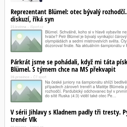
Reprezentant Blümel: otec bývalý rozhodč
diskuzí, říká syn
23.května
»
iSport.cz
Blümel. Schválně, koho si v hlavě vybavíte n
hráče? Petr Blümel je bývalý vynikající čárový
olympiádách a sedmi mistrovstvích světa. Čt
dozoroval finále. Na aktuálním šampionátu v
Párkrát jsme se pohádali, když mi táta písk
Blümel. S týmem chce na MS překvapit
28.prosince
»
ČT sport
Na české juniory na šampionátu shlíží bedlivě
případech zároveň trenéři a Matěje Blümela p
rozhodčí. Pardubický odchovanec byl v prvním 
do sítě Ruska (4:3) viděl také otec Pe…
V sérii Jihlavy s Kladnem padly tři tresty. P
trenér Vlk
»
Hokej.cz