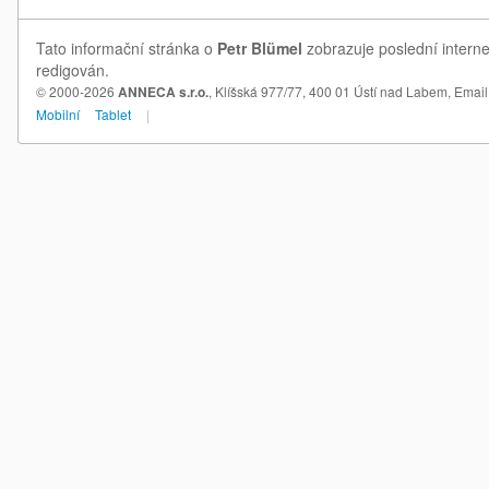
Tato informační stránka o
Petr Blümel
zobrazuje poslední interne
redigován.
© 2000-2026
ANNECA s.r.o.
, Klíšská 977/77, 400 01 Ústí nad Labem,
Email
Mobilní
Tablet
|