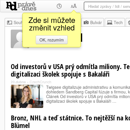
Zde si můžete
Souhrn
Moje
Z domova
Bulvár
Tech
změnit vzhled
Petr Blümel
OK, rozumím
Od investorů v USA prý odmítla miliony. Te
digitalizaci školek spojuje s Bakaláři
20.dubna
»
CzechCrunch
Twigsee digitalizuje administrativu a komunik
dohledem Sandberg Capital fúzuje s firmou, k
Článek Od investorů v USA prý odmítla miliony
digitalizaci školek spojuje s Bakaláři …
Bronz, NHL a teď státnice. To nejtěžší na k
Blümel