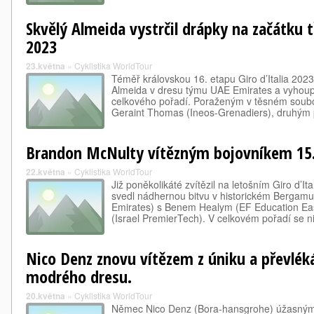
Skvělý Almeida vystrčil drápky na začátku t
2023
23.května
»
Cyklistika WorldTour
Téměř královskou 16. etapu Giro d’Italia 202
Almeida v dresu týmu UAE Emirates a vyhoup
celkového pořadí. Poraženým v těsném soubo
Geraint Thomas (Ineos-Grenadiers), druhý
Brandon McNulty vítězným bojovníkem 15. e
22.května
»
Cyklistika WorldTour
Již poněkolikáté zvítězil na letošním Giro d’It
svedl nádhernou bitvu v historickém Bergam
Emirates) s Benem Healym (EF Education E
(Israel PremierTech). V celkovém pořadí se 
Nico Denz znovu vítězem z úniku a převlék
modrého dresu.
20.května
»
Cyklistika WorldTour
Němec Nico Denz (Bora-hansgrohe) úžasným