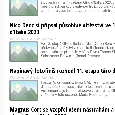
stoupání vyhrál 14. etapu Giro d’Italia 2023.
metrů před páskou vysílenou trojici uprchlíků
centimetrů zaostal naštvaný (a už potřetí třet
Nico Denz si připsal působivé vítězství ve 
d’Italia 2023
18.května
»
Cyklistika WorldTour
Ve 12. etapě Giro d’Italia si Nico Denz (Bora
překvapivé vítězství ve spurtu tříčlenné sku
úniku. Němec předstihl v cíli v Rivoli Tomse 
Sebastiana Berwicka (Israel-Premier …
Napínavý fotofiniš rozhodl 11. etapu Giro d’
17.května
»
Cyklistika WorldTour
Pascal Ackermann z týmu UAE Team Emirates 
d’Italia 2023 po neuvěřitelně těsném finiši 
Ackermanna je to třetí etapové vítězství na Gir
vítězství v této sezóně. Mads Pedersen,…
Magnus Cort se vzepřel všem nástrahám a z