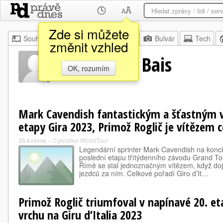
Zde si můžete
Souhrn
Moje
Z domova
Bulvár
Tech
změnit vzhled
Eok Davide Bais
OK, rozumím
Mark Cavendish fantastickým a šťastným 
etapy Gira 2023, Primož Roglič je vítězem 
28.května
»
Cyklistika WorldTour
Legendární sprinter Mark Cavendish na konci s
poslední etapu třítýdenního závodu Grand T
Římě se stal jednoznačným vítězem, když doje
jezdců za ním. Celkové pořadí Giro d’It…
Primož Roglič triumfoval v napínavé 20. e
vrchu na Giru d’Italia 2023