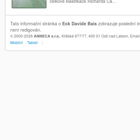
celkové klasifikace Richarda Ca…
Tato informační stránka o
Eok Davide Bais
zobrazuje poslední in
není redigován.
© 2000-2026
ANNECA s.r.o.
, Klíšská 977/77, 400 01 Ústí nad Labem,
Email
Mobilní
Tablet
|