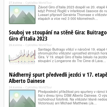
27.května
»
Cyklistika WorldTour
Závod Giro d’Italia 2023 dospěl ve 20. etapě
když Primož Roglič v infarktové časovce do 
Lussari připravil Gerainta Thomase o vítězst
etapách a více než 3 000 kilometrech…
Souboj ve stoupání na stěně Gira: Buitrago 
Giro d’Italia 2023
26.května
»
Cyklistika WorldTour
Santiago Buitrago vítězí v náročné 19. etapě G
ohromujícího vítězství uprostřed strmých hor
Gira. V 19. etapě Giro d’Italia čekalo na jez
stoupání z Longarone do Tre Cime di Lava…
Nádherný spurt předvedli jezdci v 17. etapě
Alberto Dainese
24.května
»
Cyklistika WorldTour
Předposlední příležitost pro spurtery v rámci le
Ital v dresu týmu DSM Alberto Dainese. O vý
rozhodnout fotofiniš. Na vítězství těsně nedo
Victorious) ani Michael Matthews (Ja…