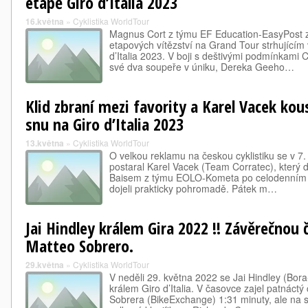
etapě Giro d’Italia 2023
16.května
»
Cyklistika WorldTour
Magnus Cort z týmu EF Education-EasyPost z
etapových vítězství na Grand Tour strhujícím 
d’Italia 2023. V boji s deštivými podmínkami C
své dva soupeře v úniku, Dereka Geeho…
Klid zbraní mezi favority a Karel Vacek kou
snu na Giro d’Italia 2023
13.května
»
Cyklistika WorldTour
O velkou reklamu na českou cyklistiku se v 7. 
postaral Karel Vacek (Team Corratec), který 
Baisem z týmu EOLO-Kometa po celodenním únik
dojeli prakticky pohromadě. Pátek m…
Jai Hindley králem Gira 2022 !! Závěrečnou 
Matteo Sobrero.
29.května
»
Cyklistika WorldTour
V neděli 29. května 2022 se Jai Hindley (Bor
králem Giro d’Italia. V časovce zajel patnáctý 
Sobrera (BikeExchange) 1:31 minuty, ale na s