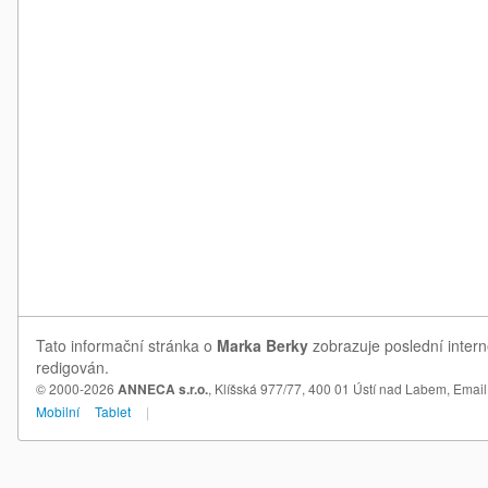
Tato informační stránka o
Marka Berky
zobrazuje poslední intern
redigován.
© 2000-2026
ANNECA s.r.o.
, Klíšská 977/77, 400 01 Ústí nad Labem,
Email
Mobilní
Tablet
|