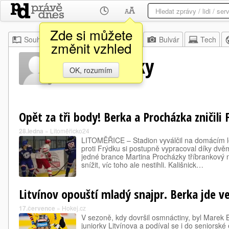
Zde si můžete
Souhrn
Moje
Z domova
Bulvár
Tech
změnit vzhled
Marka Berky
OK, rozumím
Opět za tři body! Berka a Procházka zničili 
28.ledna
»
Litoměřicko24
LITOMĚŘICE – Stadion vyválčil na domácím led
proti Frýdku si postupně vypracoval díky dv
jedné brance Martina Procházky tříbrankový n
snížit, víc toho ale nestihli. Kališnick…
Litvínov opouští mladý snajpr. Berka jde v
17.července
»
Hokej.cz
V sezoně, kdy dovršil osmnáctiny, byl Marek 
juniorky Litvínova a podíval se i do seniorské 