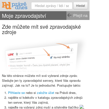
Hledat
Moje zpravodajství
Přejít na
Zde můžete mít své zpravodajské
zdroje
Na této stránce můžete mít své vybrané zdroje zpráv.
Sledujte jen ty zpravodajské servery, které Vás opravdu
zajímají. Jak na to? Je to jednoduché. Postupujte takto:
Přihlaste se
nebo si
založte účet
na Právě dnes,
najděte si kdekoliv v katalogu zpravodajských zdrojů
ten server, který Vás zajímá,
najeďte na vybraný zdroj myší a stiskněte
tlačítko
,