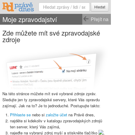
Hledat
Moje zpravodajství
Přejít na
Zde můžete mít své zpravodajské
zdroje
Na této stránce můžete mít své vybrané zdroje zpráv.
Sledujte jen ty zpravodajské servery, které Vás opravdu
zajímají. Jak na to? Je to jednoduché. Postupujte takto:
Přihlaste se
nebo si
založte účet
na Právě dnes,
najděte si kdekoliv v katalogu zpravodajských zdrojů
ten server, který Vás zajímá,
najeďte na vybraný zdroj myší a stiskněte
tlačítko
,