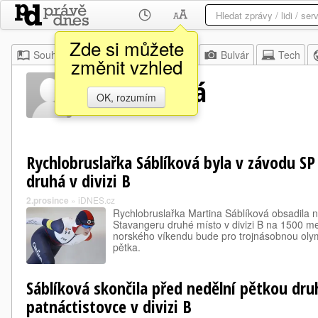
Zde si můžete
Souhrn
Moje
Z domova
Bulvár
Tech
změnit vzhled
Elisa Dulová
OK, rozumím
Rychlobruslařka Sáblíková byla v závodu S
druhá v divizi B
2.prosince
»
iDNES.cz
Rychlobruslařka Martina Sáblíková obsadila
Stavangeru druhé místo v divizi B na 1500 
norského víkendu bude pro trojnásobnou olym
pětka.
Sáblíková skončila před nedělní pětkou dru
patnáctistovce v divizi B