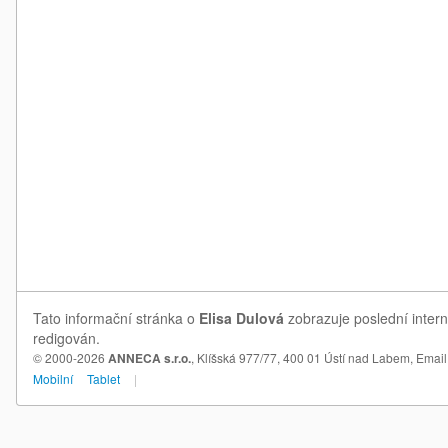
Tato informační stránka o
Elisa Dulová
zobrazuje poslední intern
redigován.
© 2000-2026
ANNECA s.r.o.
, Klíšská 977/77, 400 01 Ústí nad Labem,
Email
Mobilní
Tablet
|