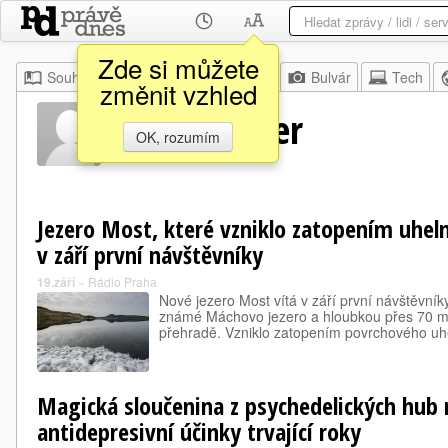
Zde si můžete
Souhrn
Moje
Z domova
Bulvár
Tech
změnit vzhled
Waltr Fiedler
OK, rozumím
Jezero Most, které vzniklo zatopením uheln
v září první návštěvníky
19.září
»
Rádio Praha
Nové jezero Most vítá v září první návštěvníky
známé Máchovo jezero a hloubkou přes 70 me
přehradě. Vzniklo zatopením povrchového uh
Magická sloučenina z psychedelických hub 
antidepresivní účinky trvající roky