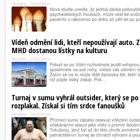
29.ledna
»
RadioWave
Nová studie uvedla, že jediná dávka psilocyb
psychedelických houbách, může vést ke snižov
pacientů s rakovinou po dobu až pěti let po po
Vídeň odmění lidi, kteří nepoužívají auto. Z
MHD dostanou lístky na kulturu
29.ledna
»
RadioWave
Pokud se po Vídni rozhodnete jezdit veřejnou
spolehnete na své nohy, město vás odmění lí
Zatím se na to může těšit tisícovka lidí, kteří t
niž půjde lístky získat. Pok…
Turnaj v sumu vyhrál outsider, který se po
rozplakal. Získal si tím srdce fanoušků
28.ledna
»
RadioWave
Příznivci sumo zápasů oslavují vítězství outs
očekáváním stanul jako vítěz v prvním letošní
Tokušorju, jenž byl až do této chvíle poměrn
patnáctidenní turnaj se čtrnácti výhrami a po