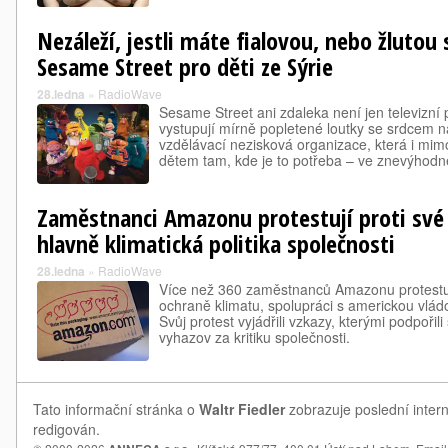
Nezáleží, jestli máte fialovou, nebo žlutou 
Sesame Street pro děti ze Sýrie
28.ledna
»
RadioWave
Sesame Street ani zdaleka není jen televizní 
vystupují mírně popletené loutky se srdcem na
vzdělávací nezisková organizace, která i mi
dětem tam, kde je to potřeba – ve znevýho
Zaměstnanci Amazonu protestují proti své 
hlavně klimatická politika společnosti
28.ledna
»
RadioWave
Více než 360 zaměstnanců Amazonu protestuje
ochraně klimatu, spolupráci s americkou vlád
Svůj protest vyjádřili vzkazy, kterými podpořili
vyhazov za kritiku společnosti.
Tato informační stránka o
Waltr Fiedler
zobrazuje poslední intern
redigován.