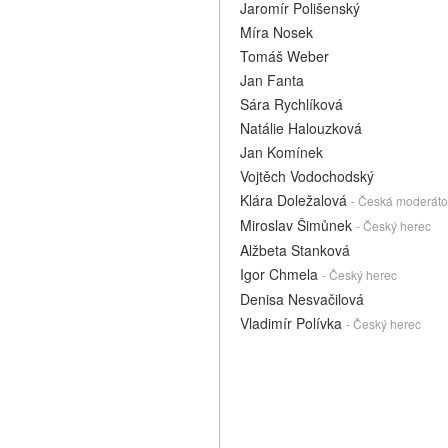
Jaromír Polišenský
Míra Nosek
Tomáš Weber
Jan Fanta
Sára Rychlíková
Natálie Halouzková
Jan Komínek
Vojtěch Vodochodský
Klára Doležalová
- Česká moderáto
Miroslav Šimůnek
- Český herec
Alžbeta Stanková
Igor Chmela
- Český herec
Denisa Nesvačilová
Vladimír Polívka
- Český herec